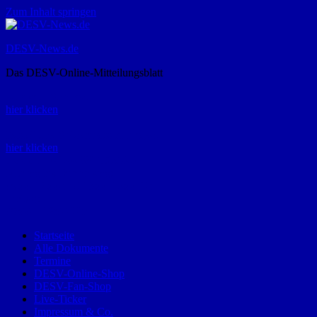
Zum Inhalt springen
DESV-News.de
Das DESV-Online-Mitteilungsblatt
Rückruf-Service:
hier klicken
Bestellung Spielerpass-Anträge:
hier klicken
Telefon +49 (0) 8821 9510-0
Montag bis Donnerstag:
09:00-12:00 und 13:00-15:00 Uhr
Freitag:
09:00 – 12:00 Uhr
Startseite
Alle Dokumente
Termine
DESV-Online-Shop
DESV-Fan-Shop
Live-Ticker
Impressum & Co.