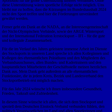
Sportbund für die große Unterstützung unseres Verbandes. Ohne
diese Unterstützung wären sportliche Erfolge nicht möglich. Uns
bleibt nur zu hoffen, dass die Kürzungen im Bundeshaushalt 2024
nicht den Sport treffen und hier die Förderungen unverändert
gewährt werden.
Ferner geht ein Dank an die NADA, an die Interessengemeinschaft
der Nicht-Olympischen Verbände, sowie der ARGE Wintersport
und der International Federation Icestocksport – IFI – für die gute
und kollegiale Zusammenarbeit.
Für die im Verlauf des Jahres geleistete immense Arbeit im Dienste
des Stocksports in unserem Land spreche ich allen Kolleginnen und
Kollegen des ehrenamtlichen Präsidiums und den Mitgliedern des
Verbandsauschusses, allen Bundes- und Kadertrainern und den
hauptamtlichen Mitarbeitern der Geschäftsstelle meinen herzlichen
Dank aus. Mein Dank geht außerdem an alle ehrenamtlichen
Funktionäre, die in jedem Kreis, Bezirk und Landesverband den
Stocksportbetrieb erst möglich machen.
Für das Jahr 2024 wünsche ich ihnen insbesondere Gesundheit,
Frieden, Tatkraft und Zufriedenheit.
In diesem Sinne wünsche ich allen, die sich dem Stocksport und
speziell dem Deutschen Eisstock-Verband verbunden fühlen, den
politisch Verantwortlichen im Land und allen Sportlerinnen und