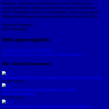
Sportlern, allen Aktiven und Passiven in den Vereinen, den
Landesverbänden, Bezirken und Kreisen auch im Namen des
DESV-Präsidiums und der Geschäftsstelle, frohe und gesegnete
Weihnachtsfeiertage und einen guten Start ins Neue Jahr 2024.
Christian Obermeier
DESV-Präsident
Beitragsnavigation
« Ausschreibungen veröffentlicht
IFITP-Hinweis BaLu Stock Haube Lufteinschlüsse »
Die 5 letzten Dokumente:
Ergebnisliste DESV-Talentsichtung U16 und U19 Sommer 2026
290.98 KB
1 file(s)
Kinderstockschießen in der Hanebergstraße in
München/Neuhausen
253.27 KB
1 file(s)
Austragungsmodus Champions League 2026 der Herren