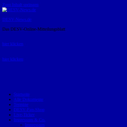
Zum Inhalt springen
DESV-News.de
Das DESV-Online-Mitteilungsblatt
Rückruf-Service:
hier klicken
Bestellung Spielerpass-Anträge:
hier klicken
Telefon +49 (0) 8821 9510-0
Montag bis Donnerstag:
09:00-12:00 und 13:00-15:00 Uhr
Freitag:
09:00 – 12:00 Uhr
Startseite
Alle Dokumente
Termine
DESV-Fan-Shop
Live-Ticker
Impressum & Co.
Impressum