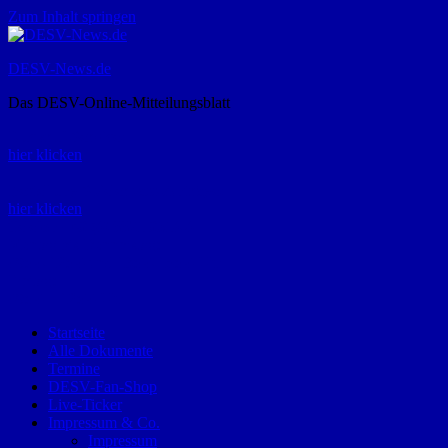
Zum Inhalt springen
DESV-News.de
Das DESV-Online-Mitteilungsblatt
Rückruf-Service:
hier klicken
Bestellung Spielerpass-Anträge:
hier klicken
Telefon +49 (0) 8821 9510-0
Montag bis Donnerstag:
09:00-12:00 und 13:00-15:00 Uhr
Freitag:
09:00 – 12:00 Uhr
Startseite
Alle Dokumente
Termine
DESV-Fan-Shop
Live-Ticker
Impressum & Co.
Impressum