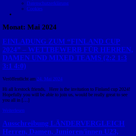
Datenschutzerklärung
Cookies
Monat:
Mai 2024
EINLADUNG ZUM “FINLAND CUP
2024” – WETTBEWERB FÜR HERREN,
DAMEN UND MIXED TEAMS (2:2 1:3
3:1 4:0)
Veröffentlicht am
24. Mai 2024
Hi all Icestock friends, Here is the invitation to Finland cup 2024!
Hopefully you will be able to join us, would be really great to see
you all in […]
Weiterlesen
Ausschreibung LÄNDERVERGLEICH
Herren, Damen, Junioren/innen U23,