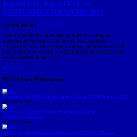
Jugend U19, Jugend U16 im
WEITENWETTBEWERB 2024
Veröffentlicht am
10. Mai 2024
Liebe IFI Mitglieder, anbei leite ich Ihnen im Auftrag des
Icestocksport Verbandes Slowenia die Ausschreibung
LÄNDERVERGLEICH Herren, Damen, Junioren/innen U23,
Jugend U19, Jugend U16 im WEITENWETTBEWERB 2024
weiter. Mit freundlichen […]
Weiterlesen
Die 5 letzten Dokumente:
Ergebnisliste DESV-Talentsichtung U16 und U19 Sommer 2026
290.98 KB
1 file(s)
Kinderstockschießen in der Hanebergstraße in
München/Neuhausen
253.27 KB
1 file(s)
Austragungsmodus Champions League 2026 der Herren