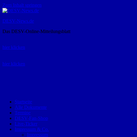
Zum Inhalt springen
DESV-News.de
Das DESV-Online-Mitteilungsblatt
Rückruf-Service:
hier klicken
Bestellung Spielerpass-Anträge:
hier klicken
Telefon +49 (0) 8821 9510-0
Montag bis Donnerstag:
09:00-12:00 und 13:00-15:00 Uhr
Freitag:
09:00 – 12:00 Uhr
Startseite
Alle Dokumente
Termine
DESV-Fan-Shop
Live-Ticker
Impressum & Co.
Impressum