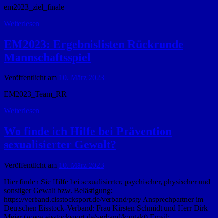
em2023_ziel_finale
Weiterlesen
EM2023: Ergebnislisten Rückrunde
Mannschaftsspiel
Veröffentlicht am
10. März 2023
EM2023_Team_RR
Weiterlesen
Wo finde ich Hilfe bei Prävention
sexualisierter Gewalt?
Veröffentlicht am
10. März 2023
Hier finden Sie Hilfe bei sexualisierter, psychischer, physischer und
sonstiger Gewalt bzw. Belästigung:
https://verband.eisstocksport.de/verband/psg/ Ansprechpartner im
Deutschen Eisstock-Verband: Frau Kirsten Schmidt und Herr Dirk
Meier (www.eisstocksport.de/verband/kontakt) Email: