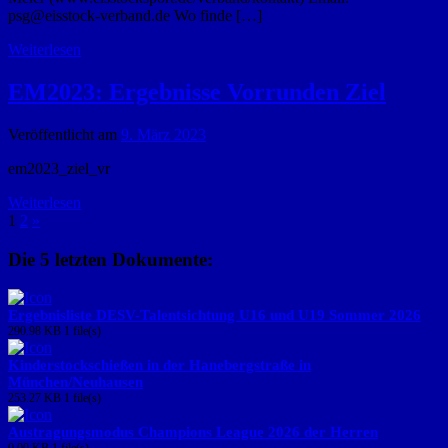
psg@eisstock-verband.de Wo finde […]
Weiterlesen
EM2023: Ergebnisse Vorrunden Ziel
Veröffentlicht am
9. März 2023
em2023_ziel_vr
Weiterlesen
1
2
»
Die 5 letzten Dokumente:
Ergebnisliste DESV-Talentsichtung U16 und U19 Sommer 2026
290.98 KB
1 file(s)
Kinderstockschießen in der Hanebergstraße in
München/Neuhausen
253.27 KB
1 file(s)
Austragungsmodus Champions League 2026 der Herren