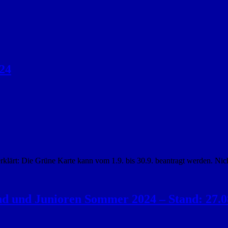
24
lärt: Die Grüne Karte kann vom 1.9. bis 30.9. beantragt werden. Nich
end und Junioren Sommer 2024 – Stand: 27.0