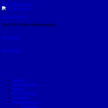
Zum Inhalt springen
DESV-News.de
Das DESV-Online-Mitteilungsblatt
Rückruf-Service:
hier klicken
Bestellung Spielerpass-Anträge:
hier klicken
Telefon +49 (0) 8821 9510-0
Montag bis Donnerstag:
09:00-12:00 und 13:00-15:00 Uhr
Freitag:
09:00 – 12:00 Uhr
Startseite
Alle Dokumente
Termine
DESV-Fan-Shop
Live-Ticker
Impressum & Co.
Impressum