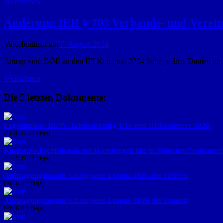
Weiterlesen
Änderung IER § 703 Verbands- und Verein
Veröffentlicht am
7. August 2024
Antrag vom BÖE an den IFI Kongress 2024 Sehr geehrte Damen und H
Weiterlesen
Die 5 letzten Dokumente:
Ergebnisliste DESV-Talentsichtung U16 und U19 Sommer 2026
290.98 KB
1 file(s)
Kinderstockschießen in der Hanebergstraße in München/Neuhause
253.27 KB
1 file(s)
Austragungsmodus Champions League 2026 der Herren
0.00 KB
1 file(s)
Austragungsmodus Champions League 2026 der Damen
0.00 KB
1 file(s)