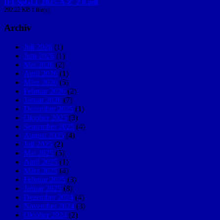
IFI-SpGLi_2025-A-Z_2.0.pdf
292.22 KB
1 file(s)
Archiv
Juli 2026
(1)
Juni 2026
(1)
Mai 2026
(2)
April 2026
(1)
März 2026
(5)
Februar 2026
(2)
Januar 2026
(7)
Dezember 2025
(1)
Oktober 2025
(3)
September 2025
(4)
August 2025
(4)
Juli 2025
(2)
Mai 2025
(5)
April 2025
(1)
März 2025
(4)
Februar 2025
(3)
Januar 2025
(8)
Dezember 2024
(4)
November 2024
(3)
Oktober 2024
(2)