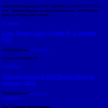
Garmisch-Partenkirchen, 16.07.2024 P R E S S E M I T T E I L U
N G Matthias Peischer ab sofort Damentrainer Der Deutsche
Eisstock-Verband gibt bekannt, […]
Weiterlesen
Live-Ticker Euro-Grand-Prix Jugend
U16
Veröffentlicht am
12. Juli 2024
www.desv-liveticker.de
Weiterlesen
Ausschreibungen DM Damen/Herren
Sommer 2024
Veröffentlicht am
4. Juli 2024
Weiterlesen
Die 5 letzten Dokumente: