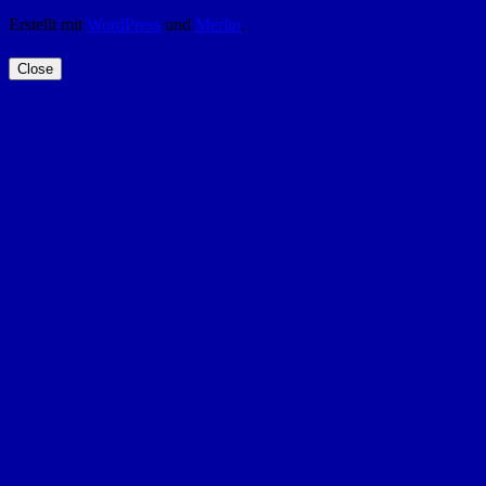
Erstellt mit
WordPress
und
Merlin
.
Close