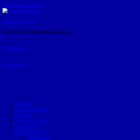
Zum Inhalt springen
DESV-News.de
Das DESV-Online-Mitteilungsblatt
Rückruf-Service:
hier klicken
Bestellung Spielerpass-Anträge:
hier klicken
Telefon +49 (0) 8821 9510-0
Montag bis Donnerstag:
09:00-12:00 und 13:00-15:00 Uhr
Freitag:
09:00 – 12:00 Uhr
Startseite
Alle Dokumente
Termine
DESV-Fan-Shop
Live-Ticker
Impressum & Co.
Impressum