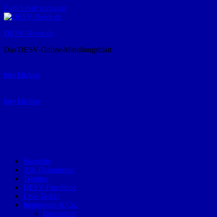
Zum Inhalt springen
DESV-News.de
Das DESV-Online-Mitteilungsblatt
Rückruf-Service:
hier klicken
Bestellung Spielerpass-Anträge:
hier klicken
Telefon +49 (0) 8821 9510-0
Montag bis Donnerstag:
09:00-12:00 und 13:00-15:00 Uhr
Freitag:
09:00 – 12:00 Uhr
Startseite
Alle Dokumente
Termine
DESV-Fan-Shop
Live-Ticker
Impressum & Co.
Impressum