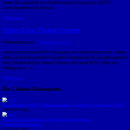
Kennt Ihr eigentlich den Fördervereins Freunde des DESV?
www.foerderverein-desv.de
Weiterlesen
Neues Live-Ticker-System
Veröffentlicht am
7. September 2023
Ab sofort setzt der DESV ein neues Live-Ticker-System ein. Vielen
Dank an den Bayerischen Eissport-Verband für die Zusammenarbeit
und Überlassung des neuen Systems, das beim BEV schon seit
Anfang der […]
Weiterlesen
Die 5 letzten Dokumente:
Ergebnisliste DESV-Talentsichtung U16 und U19 Sommer 2026
290.98 KB
1 file(s)
Kinderstockschießen in der Hanebergstraße in
München/Neuhausen
253.27 KB
1 file(s)