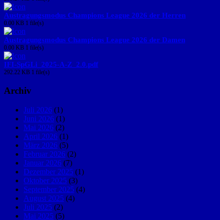
Austragungsmodus Champions League 2026 der Herren
0.00 KB
1 file(s)
Austragungsmodus Champions League 2026 der Damen
0.00 KB
1 file(s)
IFI-SpGLi_2025-A-Z_2.0.pdf
292.22 KB
1 file(s)
Archiv
Juli 2026
(1)
Juni 2026
(1)
Mai 2026
(2)
April 2026
(1)
März 2026
(5)
Februar 2026
(2)
Januar 2026
(7)
Dezember 2025
(1)
Oktober 2025
(3)
September 2025
(4)
August 2025
(4)
Juli 2025
(2)
Mai 2025
(5)