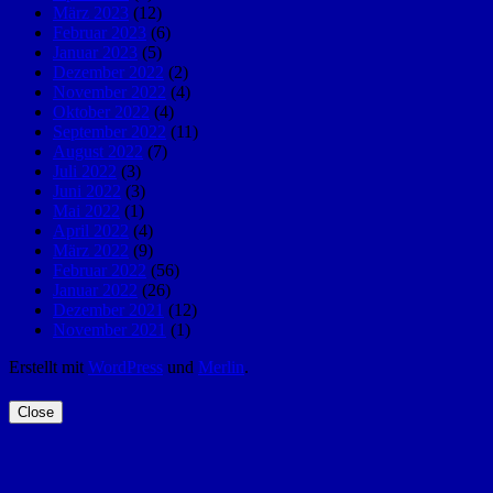
März 2023
(12)
Februar 2023
(6)
Januar 2023
(5)
Dezember 2022
(2)
November 2022
(4)
Oktober 2022
(4)
September 2022
(11)
August 2022
(7)
Juli 2022
(3)
Juni 2022
(3)
Mai 2022
(1)
April 2022
(4)
März 2022
(9)
Februar 2022
(56)
Januar 2022
(26)
Dezember 2021
(12)
November 2021
(1)
Erstellt mit
WordPress
und
Merlin
.
Close