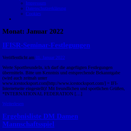
Impressum
Datenschutzerklärung
Cookies
Monat:
Januar 2022
IFISR-Seminar-Festlegungen
Veröffentlicht am
31. Januar 2022
Werte SportfreundeIn, ich darf die angefügten Festlegungen
übermitteln. Bitte um Kenntnis und entsprechende Bekanntgabe
(wird auch zeitnah unter
www.icestocksport.com[http://www.icestocksport.com/] = IFI-
Internetseite eingestellt)! Mit freundlichen und sportlichen Grüßen,
*INTERNATIONAL FEDERATION […]
Weiterlesen
Ergebnisliste DM Damen
Mannschaftsspiel