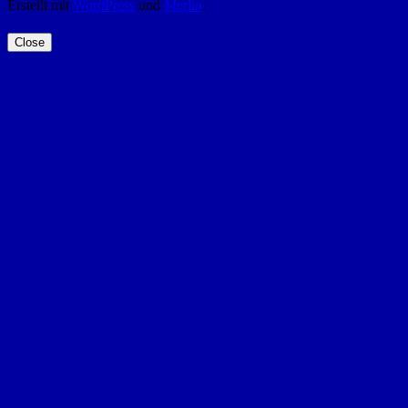
Erstellt mit
WordPress
und
Merlin
.
Close