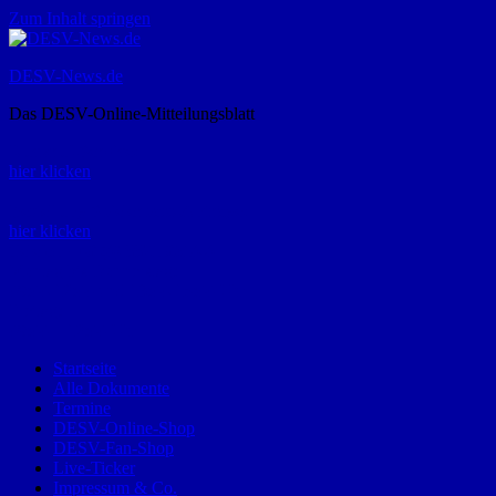
Zum Inhalt springen
DESV-News.de
Das DESV-Online-Mitteilungsblatt
Rückruf-Service:
hier klicken
Bestellung Spielerpass-Anträge:
hier klicken
Telefon +49 (0) 8821 9510-0
Montag bis Donnerstag:
09:00-12:00 und 13:00-15:00 Uhr
Freitag:
09:00 – 12:00 Uhr
Startseite
Alle Dokumente
Termine
DESV-Online-Shop
DESV-Fan-Shop
Live-Ticker
Impressum & Co.