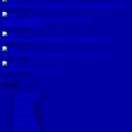
Ergebnisliste DESV-Talentsichtung U16 und U19 Sommer 2026
290.98 KB
1 file(s)
Kinderstockschießen in der Hanebergstraße in
München/Neuhausen
253.27 KB
1 file(s)
Austragungsmodus Champions League 2026 der Herren
0.00 KB
1 file(s)
Austragungsmodus Champions League 2026 der Damen
0.00 KB
1 file(s)
IFI-SpGLi_2025-A-Z_2.0.pdf
292.22 KB
1 file(s)
Archiv
August 2026
(1)
Juli 2026
(1)
Juni 2026
(1)
Mai 2026
(2)
April 2026
(1)
März 2026
(5)
Februar 2026
(2)