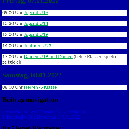
Freitag, 07.01.2022
09:00 Uhr
Jugend U16
10:30 Uhr
Jugend U14
12:00 Uhr
Jugend U19
14:00 Uhr
Junioren U23
17:00 Uhr
Damen U19 und Damen
(beide Klassen spielen
zeitgleich)
Samstag, 08.01.2022
08:00 Uhr
Herren A-Klasse
Beitragsnavigation
« Ausschreibungen Deutsche Meisterschaften
1. Bundesliga Süd Herren am 8./9.01.2022 »
Die 5 letzten Dokumente: