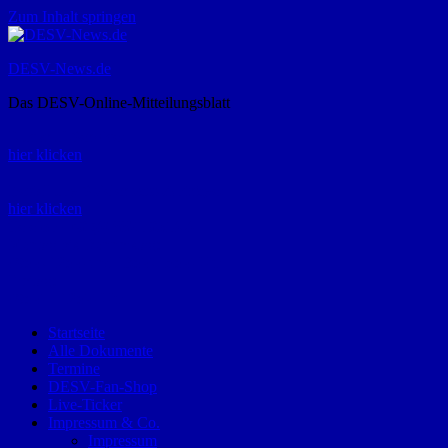
Zum Inhalt springen
DESV-News.de
Das DESV-Online-Mitteilungsblatt
Rückruf-Service:
hier klicken
Bestellung Spielerpass-Anträge:
hier klicken
Telefon +49 (0) 8821 9510-0
Montag bis Donnerstag:
09:00-12:00 und 13:00-15:00 Uhr
Freitag:
09:00 – 12:00 Uhr
Startseite
Alle Dokumente
Termine
DESV-Fan-Shop
Live-Ticker
Impressum & Co.
Impressum