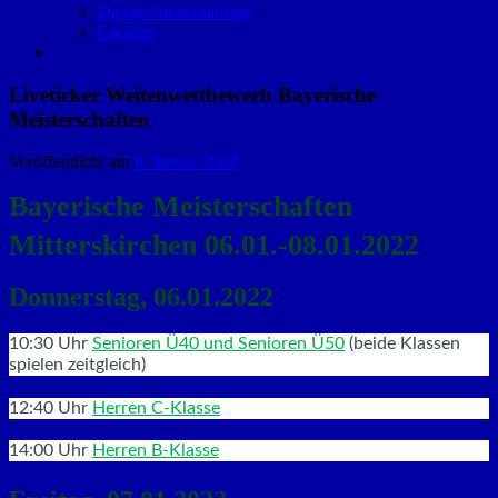
Datenschutzerklärung
Cookies
Liveticker Weitenwettbewerb Bayerische
Meisterschaften
Veröffentlicht am
6. Januar 2022
Bayerische Meisterschaften
Mitterskirchen 06.01.-08.01.2022
Donnerstag, 06.01.2022
10:30 Uhr
Senioren Ü40 und Senioren Ü50
(beide Klassen
spielen zeitgleich)
12:40 Uhr
Herren C-Klasse
14:00 Uhr
Herren B-Klasse