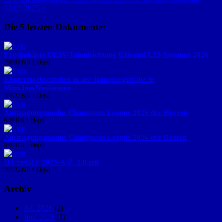
12.07.2025 »
Die 5 letzten Dokumente:
Ergebnisliste DESV-Talentsichtung U16 und U19 Sommer 2026
290.98 KB
1 file(s)
Kinderstockschießen in der Hanebergstraße in
München/Neuhausen
253.27 KB
1 file(s)
Austragungsmodus Champions League 2026 der Herren
0.00 KB
1 file(s)
Austragungsmodus Champions League 2026 der Damen
0.00 KB
1 file(s)
IFI-SpGLi_2025-A-Z_2.0.pdf
292.22 KB
1 file(s)
Archiv
Juli 2026
(1)
Juni 2026
(1)