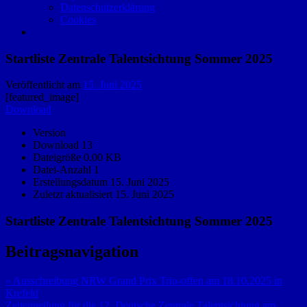
Datenschutzerklärung
Cookies
Startliste Zentrale Talentsichtung Sommer 2025
Veröffentlicht am
15. Juni 2025
[featured_image]
Download
Version
Download
13
Dateigröße
0.00 KB
Datei-Anzahl
1
Erstellungsdatum
15. Juni 2025
Zuletzt aktualisiert
15. Juni 2025
Startliste Zentrale Talentsichtung Sommer 2025
Beitragsnavigation
« Ausschreibung NRW Grand Prix Trio-offen am 18.10.2025 in
Krefeld
Zeiteinteilung für die 12. Deutsche Zentrale Talentsichtung am