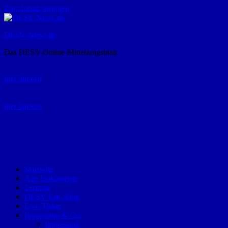
Zum Inhalt springen
DESV-News.de
Das DESV-Online-Mitteilungsblatt
Rückruf-Service:
hier klicken
Bestellung Spielerpass-Anträge:
hier klicken
Telefon +49 (0) 8821 9510-0
Montag bis Donnerstag:
09:00-12:00 und 13:00-15:00 Uhr
Freitag:
09:00 – 12:00 Uhr
Startseite
Alle Dokumente
Termine
DESV-Fan-Shop
Live-Ticker
Impressum & Co.
Impressum