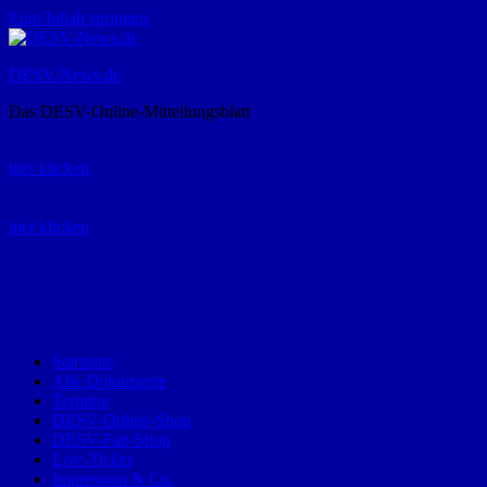
Zum Inhalt springen
DESV-News.de
Das DESV-Online-Mitteilungsblatt
Rückruf-Service:
hier klicken
Bestellung Spielerpass-Anträge:
hier klicken
Telefon +49 (0) 8821 9510-0
Montag bis Donnerstag:
09:00-12:00 und 13:00-15:00 Uhr
Freitag:
09:00 – 12:00 Uhr
Startseite
Alle Dokumente
Termine
DESV-Online-Shop
DESV-Fan-Shop
Live-Ticker
Impressum & Co.