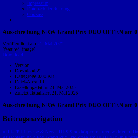
Impressum
Datenschutzerklärung
Cookies
Ausschreibung NRW Grand Prix DUO OFFEN am 07.
Veröffentlicht am
21. Mai 2025
[featured_image]
Download
Version
Download
22
Dateigröße
0.00 KB
Datei-Anzahl
1
Erstellungsdatum
21. Mai 2025
Zuletzt aktualisiert
21. Mai 2025
Ausschreibung NRW Grand Prix DUO OFFEN am 07.
Beitragsnavigation
« IFI-TP Hinweise & News: HLS Stockkörper mit regelwidrigem Ri
Ausschreibung NRW Grand Prix Trio-offen am 18.10.2025 in Krefel