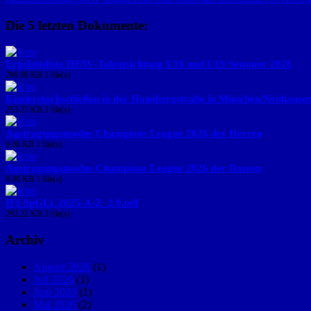
Die 5 letzten Dokumente:
Ergebnisliste DESV-Talentsichtung U16 und U19 Sommer 2026
290.98 KB
1 file(s)
Kinderstockschießen in der Hanebergstraße in München/Neuhause
253.27 KB
1 file(s)
Austragungsmodus Champions League 2026 der Herren
0.00 KB
1 file(s)
Austragungsmodus Champions League 2026 der Damen
0.00 KB
1 file(s)
IFI-SpGLi_2025-A-Z_2.0.pdf
292.22 KB
1 file(s)
Archiv
August 2026
(1)
Juli 2026
(1)
Juni 2026
(1)
Mai 2026
(2)