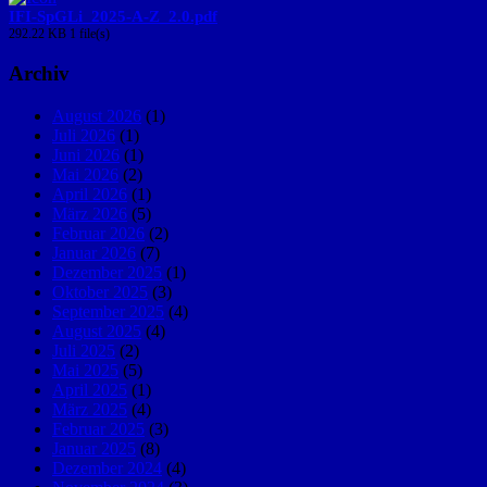
IFI-SpGLi_2025-A-Z_2.0.pdf
292.22 KB
1 file(s)
Archiv
August 2026
(1)
Juli 2026
(1)
Juni 2026
(1)
Mai 2026
(2)
April 2026
(1)
März 2026
(5)
Februar 2026
(2)
Januar 2026
(7)
Dezember 2025
(1)
Oktober 2025
(3)
September 2025
(4)
August 2025
(4)
Juli 2025
(2)
Mai 2025
(5)
April 2025
(1)
März 2025
(4)
Februar 2025
(3)
Januar 2025
(8)
Dezember 2024
(4)