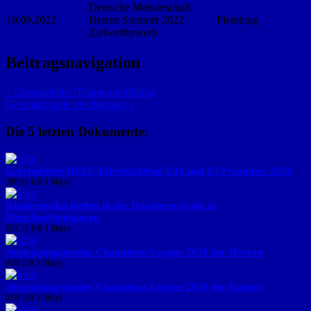
Deutsche Meisterschaft
19.09.2022
Herren Sommer 2022
Pleintimg
Zielwettbewerb
Beitragsnavigation
« Übungsleiter-/Trainerausbildung
Geschäftsstelle geschlossen »
Die 5 letzten Dokumente:
Ergebnisliste DESV-Talentsichtung U16 und U19 Sommer 2026
290.98 KB
1 file(s)
Kinderstockschießen in der Hanebergstraße in
München/Neuhausen
253.27 KB
1 file(s)
Austragungsmodus Champions League 2026 der Herren
0.00 KB
1 file(s)
Austragungsmodus Champions League 2026 der Damen
0.00 KB
1 file(s)