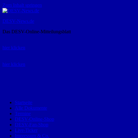
Zum Inhalt springen
DESV-News.de
Das DESV-Online-Mitteilungsblatt
Rückruf-Service:
hier klicken
Bestellung Spielerpass-Anträge:
hier klicken
Telefon +49 (0) 8821 9510-0
Montag bis Donnerstag:
09:00-12:00 und 13:00-15:00 Uhr
Freitag:
09:00 – 12:00 Uhr
Startseite
Alle Dokumente
Termine
DESV-Online-Shop
DESV-Fan-Shop
Live-Ticker
Impressum & Co.