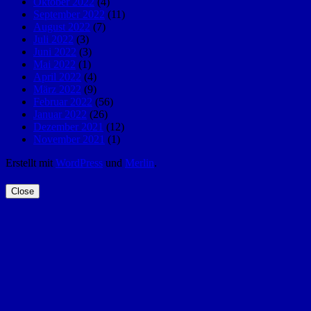
Oktober 2022
(4)
September 2022
(11)
August 2022
(7)
Juli 2022
(3)
Juni 2022
(3)
Mai 2022
(1)
April 2022
(4)
März 2022
(9)
Februar 2022
(56)
Januar 2022
(26)
Dezember 2021
(12)
November 2021
(1)
Erstellt mit
WordPress
und
Merlin
.
Close