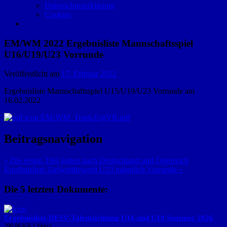
Datenschutzerklärung
Cookies
EM/WM 2022 Ergebnisliste Mannschaftsspiel
U16/U19/U23 Vorrunde
Veröffentlicht am
17. Februar 2022
Ergebnisliste Mannschaftsspiel U15/U19/U23 Vorrunde am
16.02.2022
EM-WM_Team-ErgVR.pdf
Beitragsnavigation
« Die ersten Titel gehen nach Deutschland und Österreich
Ergebnisliste Zielwettbewerb U23 männlich Vorrunde »
Die 5 letzten Dokumente:
Ergebnisliste DESV-Talentsichtung U16 und U19 Sommer 2026
290.98 KB
1 file(s)