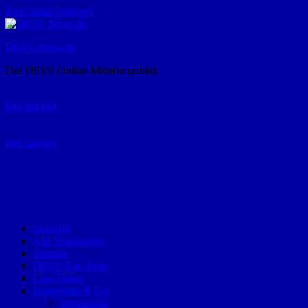
Zum Inhalt springen
DESV-News.de
Das DESV-Online-Mitteilungsblatt
Rückruf-Service:
hier klicken
Bestellung Spielerpass-Anträge:
hier klicken
Telefon +49 (0) 8821 9510-0
Montag bis Donnerstag:
09:00-12:00 und 13:00-15:00 Uhr
Freitag:
09:00 – 12:00 Uhr
Startseite
Alle Dokumente
Termine
DESV-Fan-Shop
Live-Ticker
Impressum & Co.
Impressum