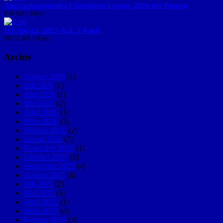
Austragungsmodus Champions League 2026 der Damen
0.00 KB
1 file(s)
IFI-SpGLi_2025-A-Z_2.0.pdf
292.22 KB
1 file(s)
Archiv
August 2026
(1)
Juli 2026
(1)
Juni 2026
(1)
Mai 2026
(2)
April 2026
(1)
März 2026
(5)
Februar 2026
(2)
Januar 2026
(7)
Dezember 2025
(1)
Oktober 2025
(3)
September 2025
(4)
August 2025
(4)
Juli 2025
(2)
Mai 2025
(5)
April 2025
(1)
März 2025
(4)
Februar 2025
(3)