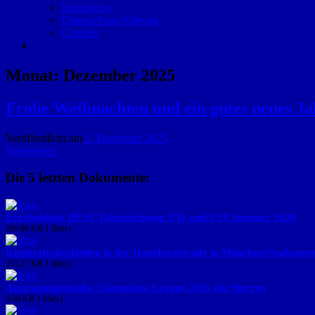
Impressum
Datenschutzerklärung
Cookies
Monat:
Dezember 2025
Frohe Weihnachten und ein gutes neues Ja
Veröffentlicht am
5. Dezember 2025
Weiterlesen
Die 5 letzten Dokumente:
Ergebnisliste DESV-Talentsichtung U16 und U19 Sommer 2026
290.98 KB
1 file(s)
Kinderstockschießen in der Hanebergstraße in München/Neuhause
253.27 KB
1 file(s)
Austragungsmodus Champions League 2026 der Herren
0.00 KB
1 file(s)