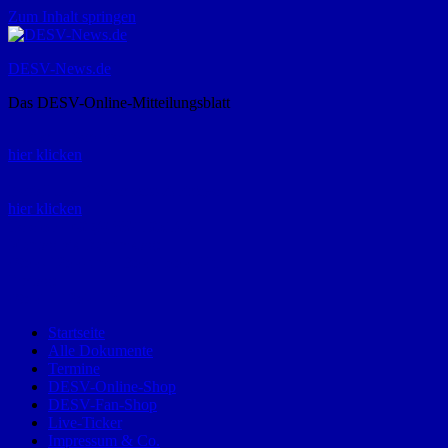
Zum Inhalt springen
DESV-News.de
Das DESV-Online-Mitteilungsblatt
Rückruf-Service:
hier klicken
Bestellung Spielerpass-Anträge:
hier klicken
Telefon +49 (0) 8821 9510-0
Montag bis Donnerstag:
09:00-12:00 und 13:00-15:00 Uhr
Freitag:
09:00 – 12:00 Uhr
Startseite
Alle Dokumente
Termine
DESV-Online-Shop
DESV-Fan-Shop
Live-Ticker
Impressum & Co.