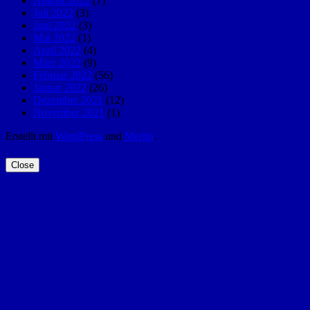
August 2022
(7)
Juli 2022
(3)
Juni 2022
(3)
Mai 2022
(1)
April 2022
(4)
März 2022
(9)
Februar 2022
(56)
Januar 2022
(26)
Dezember 2021
(12)
November 2021
(1)
Erstellt mit
WordPress
und
Merlin
.
Close