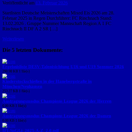
Veröffentlicht am
13. Februar 2026
Startlisten Deutsche Meisterschaften Mixed Eis 2026 am 28.
Februar 2025 in Regen Durchführer: FC Rinchnach Stand:
13.02.2026 . Gruppe Nummer Mannschaft Region A 1 FC
Rinchnach II DF A 2 SR […]
Weiterlesen
Die 5 letzten Dokumente:
Ergebnisliste DESV-Talentsichtung U16 und U19 Sommer 2026
290.98 KB
1 file(s)
Kinderstockschießen in der Hanebergstraße in
München/Neuhausen
253.27 KB
1 file(s)
Austragungsmodus Champions League 2026 der Herren
0.00 KB
1 file(s)
Austragungsmodus Champions League 2026 der Damen
0.00 KB
1 file(s)
IFI-SpGLi_2025-A-Z_2.0.pdf