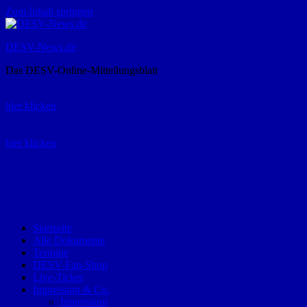
Zum Inhalt springen
DESV-News.de
Das DESV-Online-Mitteilungsblatt
Rückruf-Service:
hier klicken
Bestellung Spielerpass-Anträge:
hier klicken
Telefon +49 (0) 8821 9510-0
Montag bis Donnerstag:
09:00-12:00 und 13:00-15:00 Uhr
Freitag:
09:00 – 12:00 Uhr
Startseite
Alle Dokumente
Termine
DESV-Fan-Shop
Live-Ticker
Impressum & Co.
Impressum