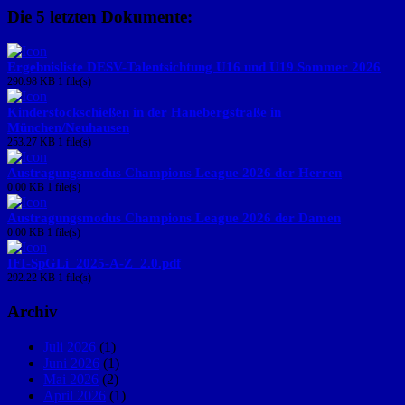
Die 5 letzten Dokumente:
Ergebnisliste DESV-Talentsichtung U16 und U19 Sommer 2026
290.98 KB
1 file(s)
Kinderstockschießen in der Hanebergstraße in
München/Neuhausen
253.27 KB
1 file(s)
Austragungsmodus Champions League 2026 der Herren
0.00 KB
1 file(s)
Austragungsmodus Champions League 2026 der Damen
0.00 KB
1 file(s)
IFI-SpGLi_2025-A-Z_2.0.pdf
292.22 KB
1 file(s)
Archiv
Juli 2026
(1)
Juni 2026
(1)
Mai 2026
(2)
April 2026
(1)