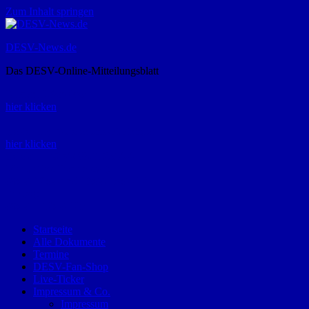
Zum Inhalt springen
DESV-News.de
Das DESV-Online-Mitteilungsblatt
Rückruf-Service:
hier klicken
Bestellung Spielerpass-Anträge:
hier klicken
Telefon +49 (0) 8821 9510-0
Montag bis Donnerstag:
09:00-12:00 und 13:00-15:00 Uhr
Freitag:
09:00 – 12:00 Uhr
Startseite
Alle Dokumente
Termine
DESV-Fan-Shop
Live-Ticker
Impressum & Co.
Impressum