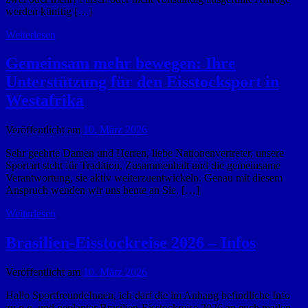
werden künftig […]
Weiterlesen
Gemeinsam mehr bewegen: Ihre
Unterstützung für den Eisstocksport in
Westafrika
Veröffentlicht am
10. März 2026
Sehr geehrte Damen und Herren, liebe Nationenvertreter, unsere
Sportart steht für Tradition, Zusammenhalt und die gemeinsame
Verantwortung, sie aktiv weiterzuentwickeln. Genau mit diesem
Anspruch wenden wir uns heute an Sie. […]
Weiterlesen
Brasilien-Eisstockreise 2026 – Infos
Veröffentlicht am
10. März 2026
Hallo SportfreundeInnen, ich darf die im Anhang befindliche Info
zu o.g. und geplanter Brasilien-Eisstockreise 2026 an euch mailen.