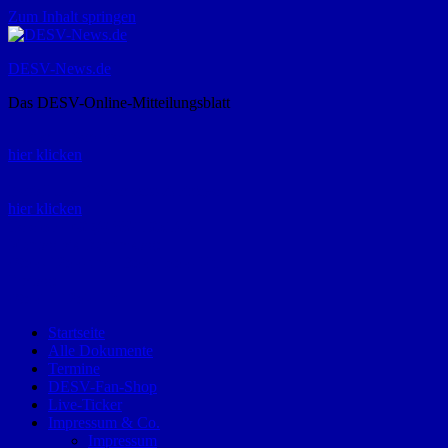
Zum Inhalt springen
DESV-News.de
Das DESV-Online-Mitteilungsblatt
Rückruf-Service:
hier klicken
Bestellung Spielerpass-Anträge:
hier klicken
Telefon +49 (0) 8821 9510-0
Montag bis Donnerstag:
09:00-12:00 und 13:00-15:00 Uhr
Freitag:
09:00 – 12:00 Uhr
Startseite
Alle Dokumente
Termine
DESV-Fan-Shop
Live-Ticker
Impressum & Co.
Impressum