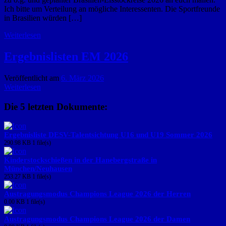
Ich bitte um Verteilung an mögliche Interessenten. Die Sportfreunde
in Brasilien würden […]
Weiterlesen
Ergebnislisten EM 2026
Veröffentlicht am
6. März 2026
Weiterlesen
Die 5 letzten Dokumente:
Ergebnisliste DESV-Talentsichtung U16 und U19 Sommer 2026
290.98 KB
1 file(s)
Kinderstockschießen in der Hanebergstraße in
München/Neuhausen
253.27 KB
1 file(s)
Austragungsmodus Champions League 2026 der Herren
0.00 KB
1 file(s)
Austragungsmodus Champions League 2026 der Damen