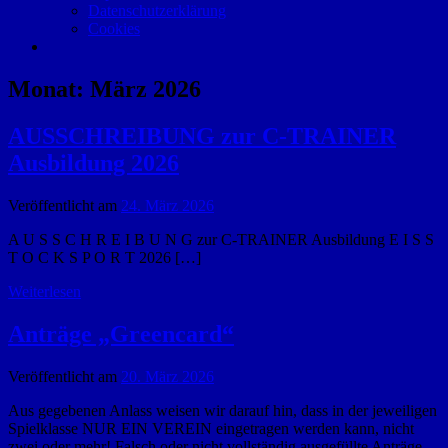
Datenschutzerklärung
Cookies
Monat:
März 2026
AUSSCHREIBUNG zur C-TRAINER
Ausbildung 2026
Veröffentlicht am
24. März 2026
A U S S C H R E I B U N G zur C-TRAINER Ausbildung E I S S
T O C K S P O R T 2026 […]
Weiterlesen
Anträge „Greencard“
Veröffentlicht am
20. März 2026
Aus gegebenen Anlass weisen wir darauf hin, dass in der jeweiligen
Spielklasse NUR EIN VEREIN eingetragen werden kann, nicht
zwei oder mehr! Falsch oder nicht vollständig ausgefüllte Anträge