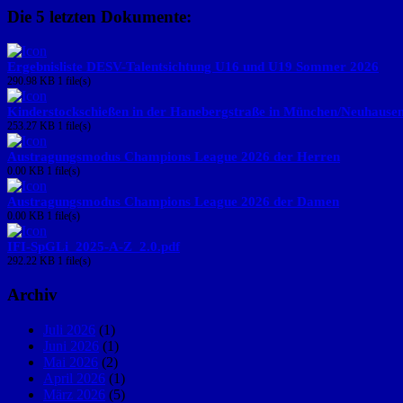
Die 5 letzten Dokumente:
Ergebnisliste DESV-Talentsichtung U16 und U19 Sommer 2026
290.98 KB
1 file(s)
Kinderstockschießen in der Hanebergstraße in München/Neuhause
253.27 KB
1 file(s)
Austragungsmodus Champions League 2026 der Herren
0.00 KB
1 file(s)
Austragungsmodus Champions League 2026 der Damen
0.00 KB
1 file(s)
IFI-SpGLi_2025-A-Z_2.0.pdf
292.22 KB
1 file(s)
Archiv
Juli 2026
(1)
Juni 2026
(1)
Mai 2026
(2)
April 2026
(1)
März 2026
(5)