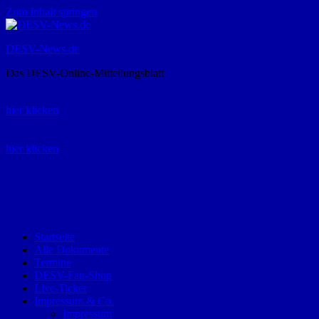
Zum Inhalt springen
DESV-News.de
Das DESV-Online-Mitteilungsblatt
Rückruf-Service:
hier klicken
Bestellung Spielerpass-Anträge:
hier klicken
Telefon +49 (0) 8821 9510-0
Montag bis Donnerstag:
09:00-12:00 und 13:00-15:00 Uhr
Freitag:
09:00 – 12:00 Uhr
Startseite
Alle Dokumente
Termine
DESV-Fan-Shop
Live-Ticker
Impressum & Co.
Impressum