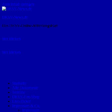
Zum Inhalt springen
DESV-News.de
Das DESV-Online-Mitteilungsblatt
Rückruf-Service:
hier klicken
Bestellung Spielerpass-Anträge:
hier klicken
Telefon +49 (0) 8821 9510-0
Montag bis Donnerstag:
09:00-12:00 und 13:00-15:00 Uhr
Freitag:
09:00 – 12:00 Uhr
Startseite
Alle Dokumente
Termine
DESV-Fan-Shop
Live-Ticker
Impressum & Co.
Impressum