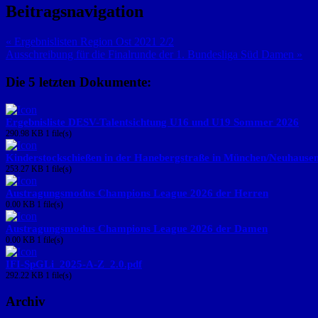
Beitragsnavigation
« Ergebnislisten Region Ost 2021 2/2
Ausschreibung für die Finalrunde der 1. Bundesliga Süd Damen »
Die 5 letzten Dokumente:
Ergebnisliste DESV-Talentsichtung U16 und U19 Sommer 2026
290.98 KB
1 file(s)
Kinderstockschießen in der Hanebergstraße in München/Neuhause
253.27 KB
1 file(s)
Austragungsmodus Champions League 2026 der Herren
0.00 KB
1 file(s)
Austragungsmodus Champions League 2026 der Damen
0.00 KB
1 file(s)
IFI-SpGLi_2025-A-Z_2.0.pdf
292.22 KB
1 file(s)
Archiv