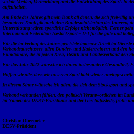
soziale Medien, Vermarktung und die Entwicklung des Sports in de
aufzuhalten.
Am Ende des Jahres gilt mein Dank all denen, die sich freiwillig 
besonderer Dank gilt auch dem Bundesministerium des Inneren,
Unterstützung wären sportliche Erfolge
nicht möglich. Ferner geh
International Federation Icestocksport – IFI für die gute und koll
Für die im Verlauf des Jahres geleistete immense Arbeit im Dienst
Verbandsauschusses, allen Bundes- und Kadertrainern und den hau
Funktionäre, die in jedem Kreis, Bezirk und Landesverband den St
Für das Jahr 2022 wünsche ich ihnen insbesondere Gesundheit, Fri
Hoffen wir alle, dass wir unserem Sport bald wieder uneingeschr
In diesem Sinne wünsche ich allen, die sich dem Stocksport und sp
Verband verbunden fühlen, den politisch Verantwortlichen im Land
im Namen des DESV-Präsidiums und der Geschäftsstelle, frohe und
Christian Obermeier
DESV-Präsident