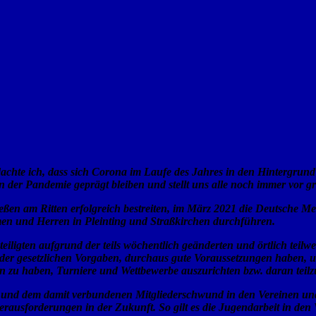
chte ich, dass sich Corona im Laufe des Jahres in den Hintergrund
n der Pandemie geprägt bleiben und stellt uns alle noch immer vor 
ßen am Ritten erfolgreich bestreiten, im März 2021 die Deutsche Mei
en und Herren in Pleinting und Straßkirchen durchführen.
eiligten aufgrund der teils wöchentlich geänderten und örtlich teil
der gesetzlichen Vorgaben, durchaus gute Voraussetzungen haben, u
len zu haben, Turniere und Wettbewerbe auszurichten bzw. daran tei
und dem damit verbundenen Mitgliederschwund in den Vereinen und e
erausforderungen in der Zukunft. So gilt es die Jugendarbeit in d