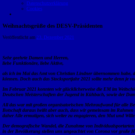
Datenschutzerklärung
Cookies
Weihnachtsgrüße des DESV-Präsidenten
Veröffentlicht am
23. Dezember 2021
Sehr geehrte Damen und Herren,
liebe Funktionäre, liebe Aktive,
als ich im Mai das Amt von Christian Lindner übernommen habe, da
können. Doch auch das Stocksportjahr 2021 sollte mehr denn je vo
Im Februar 2021 konnten wir glücklicherweise die EM im Weitschie
Deutschen Meisterschaften der Jugend in Kühbach, sowie der Dam
All das war mit großen organisatorischen Mehraufwand für alle Bet
Botschaft daraus heißt aber auch, dass wir gemeinsam im Rahmen 
daher Alle ermutigen, sich weiter zu engagieren, den Mut und Wil
Der demografische Wandel, die Zunahme von Individualsportarten 
in der Bevölkerung stellen uns ungeachtet von Corona vor große H