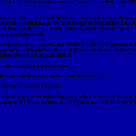
n Fokus zu stellen. Nur so kann es uns gemeinsam gelingen, den Mitg
und uneigennützig für andere Menschen einsetzen. Ich denke da beson
 dem Bundesverwaltungsamt und dem Deutschen Olympischen Sportb
t ein Dank an die NADA, an die Interessengemeinschaft der Nicht-
egiale Zusammenarbeit.
e des Stocksports in unserem Land spreche ich allen Kolleginnen un
ptamtlichen Mitarbeitern der Geschäftsstelle meinen herzlichen D
ocksportbetrieb erst möglich machen.
eden, Tatkraft und Zufriedenheit.
änkt in der gewohnten Normalität nachgehen können.
eziell dem Deutschen Eisstock-
 und allen Sportlerinnen und Sportlern, allen Aktiven und Passive
 gesegnete Weihnachtsfeiertage und einen Guten Start ins Neue Jah