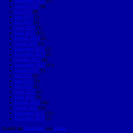
September 2023
(5)
August 2023
(4)
Juli 2023
(8)
Juni 2023
(1)
Mai 2023
(5)
April 2023
(3)
März 2023
(12)
Februar 2023
(6)
Januar 2023
(5)
Dezember 2022
(2)
November 2022
(4)
Oktober 2022
(4)
September 2022
(11)
August 2022
(7)
Juli 2022
(3)
Juni 2022
(3)
Mai 2022
(1)
April 2022
(4)
März 2022
(9)
Februar 2022
(56)
Januar 2022
(26)
Dezember 2021
(12)
November 2021
(1)
Erstellt mit
WordPress
und
Merlin
.