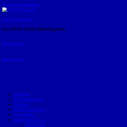
Zum Inhalt springen
DESV-News.de
Das DESV-Online-Mitteilungsblatt
Rückruf-Service:
hier klicken
Bestellung Spielerpass-Anträge:
hier klicken
Telefon +49 (0) 8821 9510-0
Montag bis Donnerstag:
09:00-12:00 und 13:00-15:00 Uhr
Freitag:
09:00 – 12:00 Uhr
Startseite
Alle Dokumente
Termine
DESV-Fan-Shop
Live-Ticker
Impressum & Co.
Impressum