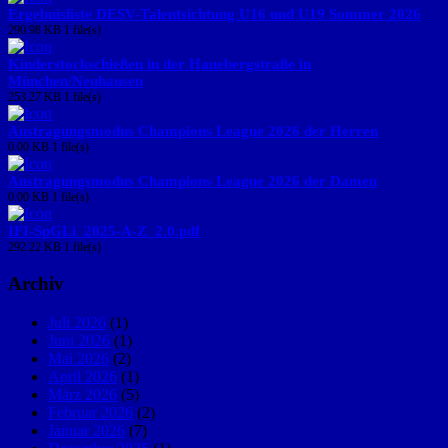
Ergebnisliste DESV-Talentsichtung U16 und U19 Sommer 2026
290.98 KB
1 file(s)
Kinderstockschießen in der Hanebergstraße in
München/Neuhausen
253.27 KB
1 file(s)
Austragungsmodus Champions League 2026 der Herren
0.00 KB
1 file(s)
Austragungsmodus Champions League 2026 der Damen
0.00 KB
1 file(s)
IFI-SpGLi_2025-A-Z_2.0.pdf
292.22 KB
1 file(s)
Archiv
Juli 2026
(1)
Juni 2026
(1)
Mai 2026
(2)
April 2026
(1)
März 2026
(5)
Februar 2026
(2)
Januar 2026
(7)