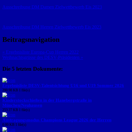
Ausschreibung DM Damen Zielwettbewerb Eis 2023
Ausschreibung DM Herren Zielwettbewerb Eis 2023
Beitragsnavigation
« Ergebnisliste Europa-Cup Herren 2022
Weihnachtsgrüsse des DESV-Präsidenten »
Die 5 letzten Dokumente:
Ergebnisliste DESV-Talentsichtung U16 und U19 Sommer 2026
290.98 KB
1 file(s)
Kinderstockschießen in der Hanebergstraße in
München/Neuhausen
253.27 KB
1 file(s)
Austragungsmodus Champions League 2026 der Herren
0.00 KB
1 file(s)