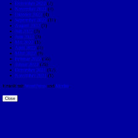
Dezember 2022
(2)
November 2022
(4)
Oktober 2022
(4)
September 2022
(11)
August 2022
(7)
Juli 2022
(3)
Juni 2022
(3)
Mai 2022
(1)
April 2022
(4)
März 2022
(9)
Februar 2022
(56)
Januar 2022
(26)
Dezember 2021
(12)
November 2021
(1)
Erstellt mit
WordPress
und
Merlin
.
Close