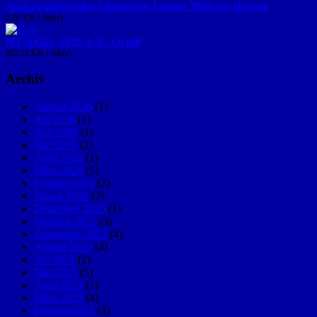
Austragungsmodus Champions League 2026 der Damen
0.00 KB
1 file(s)
IFI-SpGLi_2025-A-Z_2.0.pdf
292.22 KB
1 file(s)
Archiv
August 2026
(1)
Juli 2026
(1)
Juni 2026
(1)
Mai 2026
(2)
April 2026
(1)
März 2026
(5)
Februar 2026
(2)
Januar 2026
(7)
Dezember 2025
(1)
Oktober 2025
(3)
September 2025
(4)
August 2025
(4)
Juli 2025
(2)
Mai 2025
(5)
April 2025
(1)
März 2025
(4)
Februar 2025
(3)