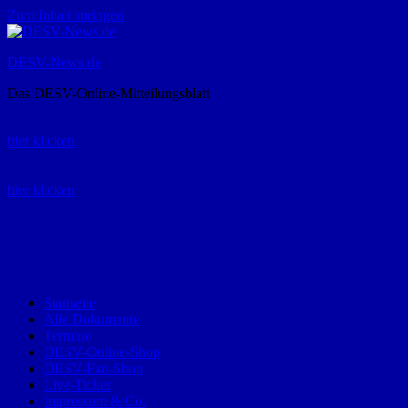
Zum Inhalt springen
DESV-News.de
Das DESV-Online-Mitteilungsblatt
Rückruf-Service:
hier klicken
Bestellung Spielerpass-Anträge:
hier klicken
Telefon +49 (0) 8821 9510-0
Montag bis Donnerstag:
09:00-12:00 und 13:00-15:00 Uhr
Freitag:
09:00 – 12:00 Uhr
Startseite
Alle Dokumente
Termine
DESV-Online-Shop
DESV-Fan-Shop
Live-Ticker
Impressum & Co.