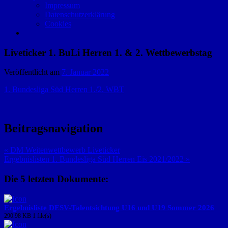
Impressum
Datenschutzerklärung
Cookies
Liveticker 1. BuLi Herren 1. & 2. Wettbewerbstag
Veröffentlicht am
7. Januar 2022
1. Bundesliga Süd Herren 1./2. WBT
Beitragsnavigation
« DM Weitenwettbewerb Liveticker
Ergebnislisten 1. Bundesliga Süd Herren Eis 2021/2022 »
Die 5 letzten Dokumente:
Ergebnisliste DESV-Talentsichtung U16 und U19 Sommer 2026
290.98 KB
1 file(s)