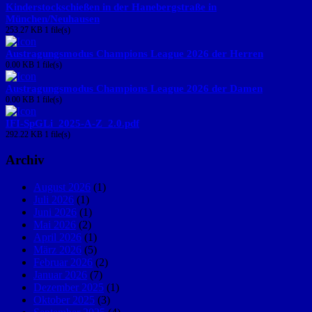
Kinderstockschießen in der Hanebergstraße in
München/Neuhausen
253.27 KB
1 file(s)
Austragungsmodus Champions League 2026 der Herren
0.00 KB
1 file(s)
Austragungsmodus Champions League 2026 der Damen
0.00 KB
1 file(s)
IFI-SpGLi_2025-A-Z_2.0.pdf
292.22 KB
1 file(s)
Archiv
August 2026
(1)
Juli 2026
(1)
Juni 2026
(1)
Mai 2026
(2)
April 2026
(1)
März 2026
(5)
Februar 2026
(2)
Januar 2026
(7)
Dezember 2025
(1)
Oktober 2025
(3)