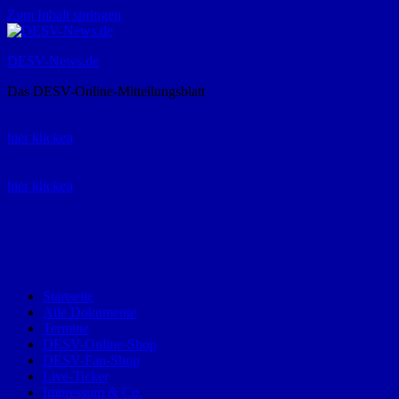
Zum Inhalt springen
DESV-News.de
Das DESV-Online-Mitteilungsblatt
Rückruf-Service:
hier klicken
Bestellung Spielerpass-Anträge:
hier klicken
Telefon +49 (0) 8821 9510-0
Montag bis Donnerstag:
09:00-12:00 und 13:00-15:00 Uhr
Freitag:
09:00 – 12:00 Uhr
Startseite
Alle Dokumente
Termine
DESV-Online-Shop
DESV-Fan-Shop
Live-Ticker
Impressum & Co.