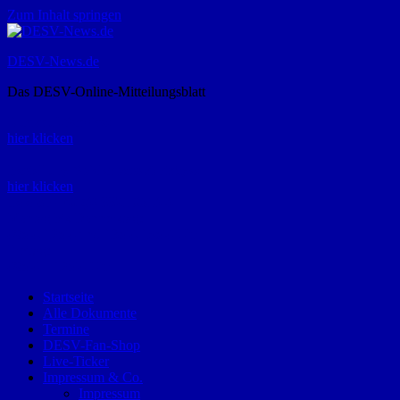
Zum Inhalt springen
DESV-News.de
Das DESV-Online-Mitteilungsblatt
Rückruf-Service:
hier klicken
Bestellung Spielerpass-Anträge:
hier klicken
Telefon +49 (0) 8821 9510-0
Montag bis Donnerstag:
09:00-12:00 und 13:00-15:00 Uhr
Freitag:
09:00 – 12:00 Uhr
Startseite
Alle Dokumente
Termine
DESV-Fan-Shop
Live-Ticker
Impressum & Co.
Impressum