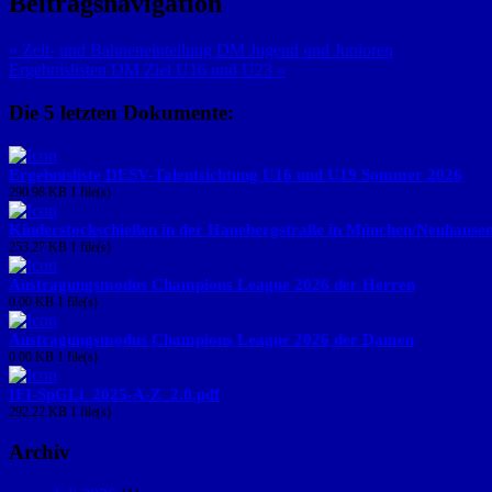
Beitragsnavigation
« Zeit- und Bahneneinteilung DM Jugend und Junioren
Ergebnislisten DM Ziel U16 und U23 »
Die 5 letzten Dokumente:
Ergebnisliste DESV-Talentsichtung U16 und U19 Sommer 2026
290.98 KB
1 file(s)
Kinderstockschießen in der Hanebergstraße in München/Neuhause
253.27 KB
1 file(s)
Austragungsmodus Champions League 2026 der Herren
0.00 KB
1 file(s)
Austragungsmodus Champions League 2026 der Damen
0.00 KB
1 file(s)
IFI-SpGLi_2025-A-Z_2.0.pdf
292.22 KB
1 file(s)
Archiv