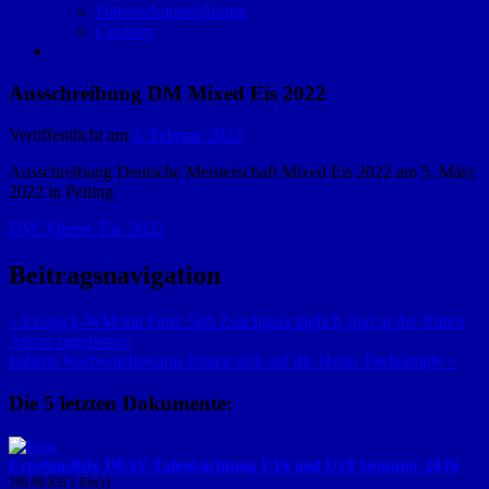
Datenschutzerklärung
Cookies
Ausschreibung DM Mixed Eis 2022
Veröffentlicht am
3. Februar 2022
Ausschreibung Deutsche Meisterschaft Mixed Eis 2022 am 5. März
2022 in Peiting
DM_Mixed_Eis_2022
Beitragsnavigation
« Eisstock-WM mit Fans: 500 Zuschauer täglich sind in der Ritten
Arena zugelassen
Italiens Nachwuchsteams freuen sich auf die Heim-Titelkämpfe »
Die 5 letzten Dokumente:
Ergebnisliste DESV-Talentsichtung U16 und U19 Sommer 2026
290.98 KB
1 file(s)