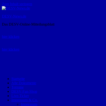
Zum Inhalt springen
DESV-News.de
Das DESV-Online-Mitteilungsblatt
Rückruf-Service:
hier klicken
Bestellung Spielerpass-Anträge:
hier klicken
Telefon +49 (0) 8821 9510-0
Montag bis Donnerstag:
09:00-12:00 und 13:00-15:00 Uhr
Freitag:
09:00 – 12:00 Uhr
Startseite
Alle Dokumente
Termine
DESV-Fan-Shop
Live-Ticker
Impressum & Co.
Impressum