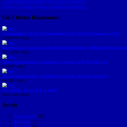
« Ehrenmitglied Günther Marschall verstorben
Eisstock-WM der Junioren am Ritten eröffnet »
Die 5 letzten Dokumente:
Ergebnisliste DESV-Talentsichtung U16 und U19 Sommer 2026
290.98 KB
1 file(s)
Kinderstockschießen in der Hanebergstraße in München/Neuhause
253.27 KB
1 file(s)
Austragungsmodus Champions League 2026 der Herren
0.00 KB
1 file(s)
Austragungsmodus Champions League 2026 der Damen
0.00 KB
1 file(s)
IFI-SpGLi_2025-A-Z_2.0.pdf
292.22 KB
1 file(s)
Archiv
August 2026
(1)
Juli 2026
(1)
Juni 2026
(1)