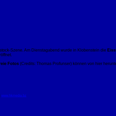
 Eisstock-Szene. Am Dienstagabend wurde in Klobenstein die
Eiss
öffnet.
reie Fotos
(Credits: Thomas Profunser) können von hier herun
|
www.hkmedia.bz