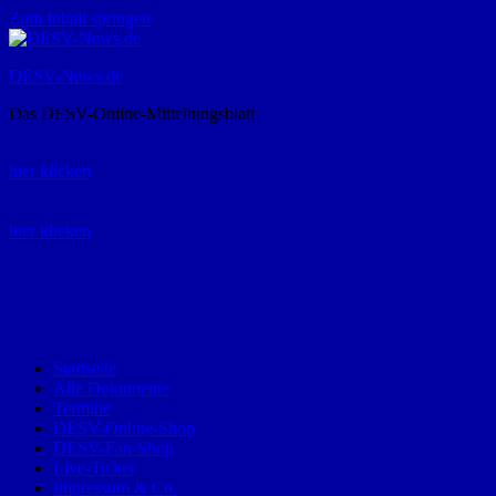
Zum Inhalt springen
DESV-News.de
Das DESV-Online-Mitteilungsblatt
Rückruf-Service:
hier klicken
Bestellung Spielerpass-Anträge:
hier klicken
Telefon +49 (0) 8821 9510-0
Montag bis Donnerstag:
09:00-12:00 und 13:00-15:00 Uhr
Freitag:
09:00 – 12:00 Uhr
Startseite
Alle Dokumente
Termine
DESV-Online-Shop
DESV-Fan-Shop
Live-Ticker
Impressum & Co.