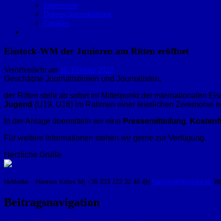
Impressum
Datenschutzerklärung
Cookies
Eisstock-WM der Junioren am Ritten eröffnet
Veröffentlicht am
16. Februar 2022
Geschätzte Journalistinnen und Journalisten,
der Ritten steht ab sofort im Mittelpunkt der internationalen
Jugend
(U19, U16) im Rahmen einer feierlichen Zeremonie er
In der Anlage übermitteln wir eine
Pressemitteilung
.
Kostenf
Für weitere Informationen stehen wir gerne zur Verfügung.
Herzliche Grüße
hkMedia – Hannes Kröss
M| +39 333 722 32 48
@|
hannes@hkmedia.bz
W
Beitragsnavigation