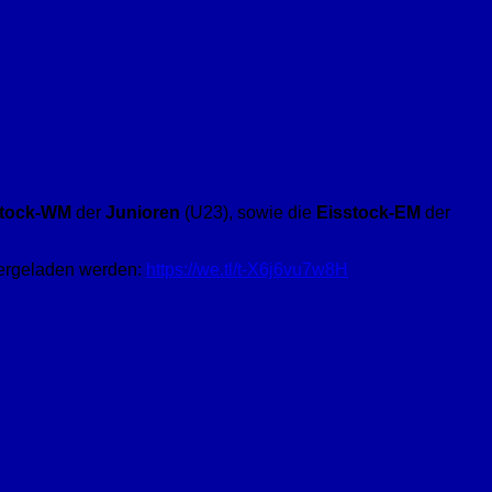
tock-WM
der
Junioren
(U23), sowie die
Eisstock-EM
der
tergeladen werden:
https://we.tl/t-X6j6vu7w8H