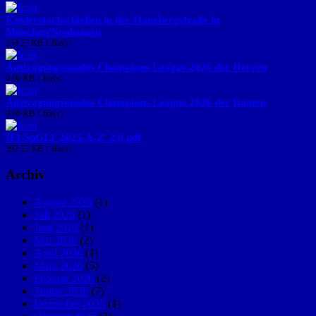
Kinderstockschießen in der Hanebergstraße in
München/Neuhausen
253.27 KB
1 file(s)
Austragungsmodus Champions League 2026 der Herren
0.00 KB
1 file(s)
Austragungsmodus Champions League 2026 der Damen
0.00 KB
1 file(s)
IFI-SpGLi_2025-A-Z_2.0.pdf
292.22 KB
1 file(s)
Archiv
August 2026
(1)
Juli 2026
(1)
Juni 2026
(1)
Mai 2026
(2)
April 2026
(1)
März 2026
(5)
Februar 2026
(2)
Januar 2026
(7)
Dezember 2025
(1)