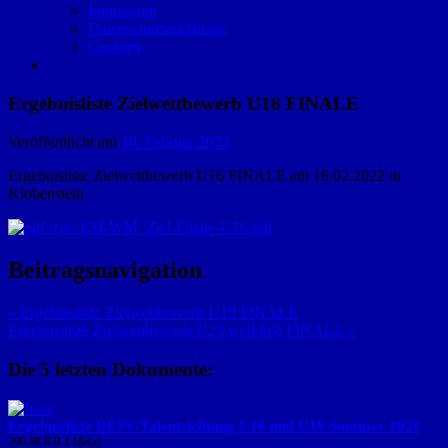
Impressum
Datenschutzerklärung
Cookies
Ergebnisliste Zielwettbewerb U16 FINALE
Veröffentlicht am
18. Februar 2022
Ergebnisliste Zielwettbewerb U16 FINALE am 18.02.2022 in
Klobenstein
EM-WM_Ziel-Finale-U16.pdf
Beitragsnavigation
« Ergebnisliste Zielwettbewerb U19 FINALE
Ergebnisliste Zielwettbewerb U23 weiblich FINALE »
Die 5 letzten Dokumente:
Ergebnisliste DESV-Talentsichtung U16 und U19 Sommer 2026
290.98 KB
1 file(s)