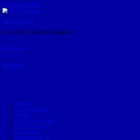
Zum Inhalt springen
DESV-News.de
Das DESV-Online-Mitteilungsblatt
Rückruf-Service:
hier klicken
Bestellung Spielerpass-Anträge:
hier klicken
Telefon +49 (0) 8821 9510-0
Montag bis Donnerstag:
09:00-12:00 und 13:00-15:00 Uhr
Freitag:
09:00 – 12:00 Uhr
Startseite
Alle Dokumente
Termine
DESV-Online-Shop
DESV-Fan-Shop
Live-Ticker
Impressum & Co.