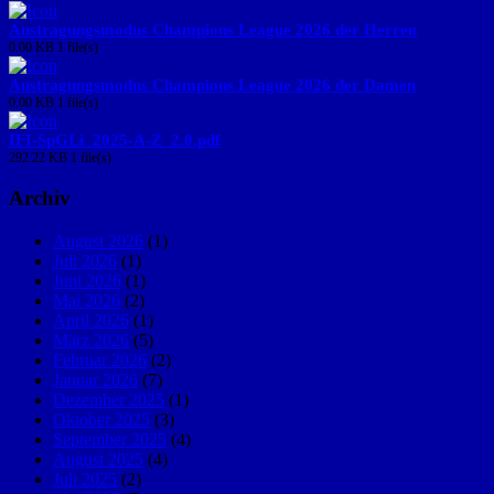
Austragungsmodus Champions League 2026 der Herren
0.00 KB
1 file(s)
Austragungsmodus Champions League 2026 der Damen
0.00 KB
1 file(s)
IFI-SpGLi_2025-A-Z_2.0.pdf
292.22 KB
1 file(s)
Archiv
August 2026
(1)
Juli 2026
(1)
Juni 2026
(1)
Mai 2026
(2)
April 2026
(1)
März 2026
(5)
Februar 2026
(2)
Januar 2026
(7)
Dezember 2025
(1)
Oktober 2025
(3)
September 2025
(4)
August 2025
(4)
Juli 2025
(2)