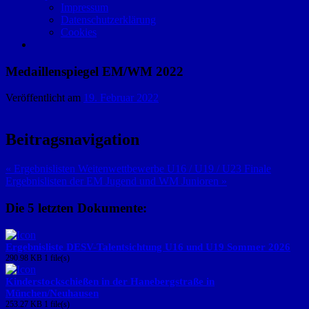
Impressum
Datenschutzerklärung
Cookies
Medaillenspiegel EM/WM 2022
Veröffentlicht am
19. Februar 2022
Beitragsnavigation
« Ergebnislisten Weitenwettbewerbe U16 / U19 / U23 Finale
Ergebnislisten der EM Jugend und WM Junioren »
Die 5 letzten Dokumente:
Ergebnisliste DESV-Talentsichtung U16 und U19 Sommer 2026
290.98 KB
1 file(s)
Kinderstockschießen in der Hanebergstraße in
München/Neuhausen
253.27 KB
1 file(s)