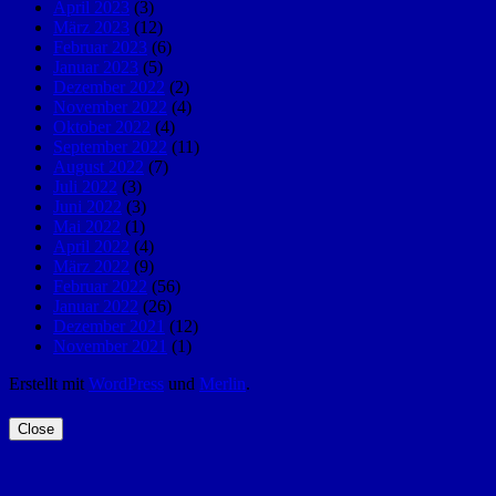
April 2023
(3)
März 2023
(12)
Februar 2023
(6)
Januar 2023
(5)
Dezember 2022
(2)
November 2022
(4)
Oktober 2022
(4)
September 2022
(11)
August 2022
(7)
Juli 2022
(3)
Juni 2022
(3)
Mai 2022
(1)
April 2022
(4)
März 2022
(9)
Februar 2022
(56)
Januar 2022
(26)
Dezember 2021
(12)
November 2021
(1)
Erstellt mit
WordPress
und
Merlin
.
Close