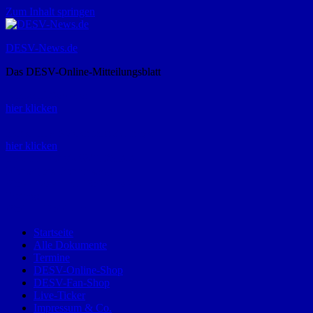
Zum Inhalt springen
DESV-News.de
Das DESV-Online-Mitteilungsblatt
Rückruf-Service:
hier klicken
Bestellung Spielerpass-Anträge:
hier klicken
Telefon +49 (0) 8821 9510-0
Montag bis Donnerstag:
09:00-12:00 und 13:00-15:00 Uhr
Freitag:
09:00 – 12:00 Uhr
Startseite
Alle Dokumente
Termine
DESV-Online-Shop
DESV-Fan-Shop
Live-Ticker
Impressum & Co.