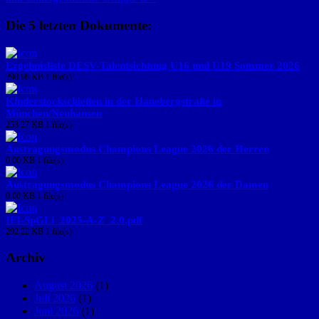
Die 5 letzten Dokumente:
Ergebnisliste DESV-Talentsichtung U16 und U19 Sommer 2026
290.98 KB
1 file(s)
Kinderstockschießen in der Hanebergstraße in
München/Neuhausen
253.27 KB
1 file(s)
Austragungsmodus Champions League 2026 der Herren
0.00 KB
1 file(s)
Austragungsmodus Champions League 2026 der Damen
0.00 KB
1 file(s)
IFI-SpGLi_2025-A-Z_2.0.pdf
292.22 KB
1 file(s)
Archiv
August 2026
(1)
Juli 2026
(1)
Juni 2026
(1)