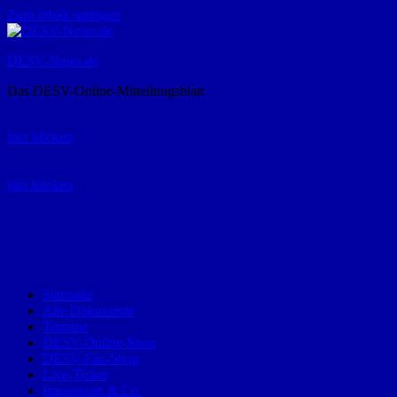
Zum Inhalt springen
DESV-News.de
Das DESV-Online-Mitteilungsblatt
Rückruf-Service:
hier klicken
Bestellung Spielerpass-Anträge:
hier klicken
Telefon +49 (0) 8821 9510-0
Montag bis Donnerstag:
09:00-12:00 und 13:00-15:00 Uhr
Freitag:
09:00 – 12:00 Uhr
Startseite
Alle Dokumente
Termine
DESV-Online-Shop
DESV-Fan-Shop
Live-Ticker
Impressum & Co.