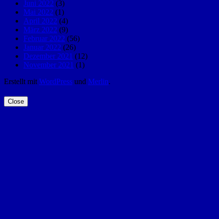
Juni 2022
(3)
Mai 2022
(1)
April 2022
(4)
März 2022
(9)
Februar 2022
(56)
Januar 2022
(26)
Dezember 2021
(12)
November 2021
(1)
Erstellt mit
WordPress
und
Merlin
.
Close