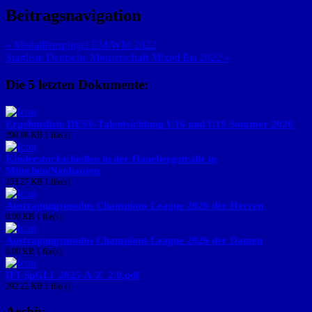
Beitragsnavigation
« Medaillenspiegel EM/WM 2022
Startliste Deutsche Meisterschaft Mixed Eis 2022 »
Die 5 letzten Dokumente:
Ergebnisliste DESV-Talentsichtung U16 und U19 Sommer 2026
290.98 KB
1 file(s)
Kinderstockschießen in der Hanebergstraße in
München/Neuhausen
253.27 KB
1 file(s)
Austragungsmodus Champions League 2026 der Herren
0.00 KB
1 file(s)
Austragungsmodus Champions League 2026 der Damen
0.00 KB
1 file(s)
IFI-SpGLi_2025-A-Z_2.0.pdf
292.22 KB
1 file(s)
Archiv