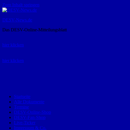
Zum Inhalt springen
DESV-News.de
Das DESV-Online-Mitteilungsblatt
Rückruf-Service:
hier klicken
Bestellung Spielerpass-Anträge:
hier klicken
Telefon +49 (0) 8821 9510-0
Montag bis Donnerstag:
09:00-12:00 und 13:00-15:00 Uhr
Freitag:
09:00 – 12:00 Uhr
Startseite
Alle Dokumente
Termine
DESV-Online-Shop
DESV-Fan-Shop
Live-Ticker
Impressum & Co.