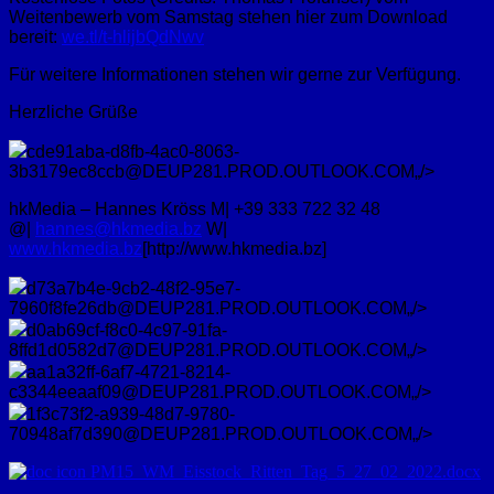
Weitenbewerb vom Samstag stehen hier zum Download
bereit:
we.tl/t-hlijbQdNwv
Für weitere Informationen stehen wir gerne zur Verfügung.
Herzliche Grüße
cde91aba-d8fb-4ac0-8063-
3b3179ec8ccb@DEUP281.PROD.OUTLOOK.COM„/>
hkMedia – Hannes Kröss M| +39 333 722 32 48
@|
hannes@hkmedia.bz
W|
www.hkmedia.bz
[http://www.hkmedia.bz]
d73a7b4e-9cb2-48f2-95e7-
7960f8fe26db@DEUP281.PROD.OUTLOOK.COM„/>
d0ab69cf-f8c0-4c97-91fa-
8ffd1d0582d7@DEUP281.PROD.OUTLOOK.COM„/>
aa1a32ff-6af7-4721-8214-
c3344eeaaf09@DEUP281.PROD.OUTLOOK.COM„/>
1f3c73f2-a939-48d7-9780-
70948af7d390@DEUP281.PROD.OUTLOOK.COM„/>
PM15_WM_Eisstock_Ritten_Tag_5_27_02_2022.docx