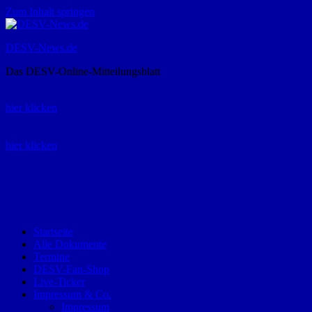
Zum Inhalt springen
DESV-News.de
Das DESV-Online-Mitteilungsblatt
Rückruf-Service:
hier klicken
Bestellung Spielerpass-Anträge:
hier klicken
Telefon +49 (0) 8821 9510-0
Montag bis Donnerstag:
09:00-12:00 und 13:00-15:00 Uhr
Freitag:
09:00 – 12:00 Uhr
Startseite
Alle Dokumente
Termine
DESV-Fan-Shop
Live-Ticker
Impressum & Co.
Impressum