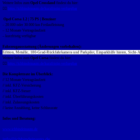
Weitere Infos zum
Opel Crossland
findest du hier:
👉🏻
https://ichbindeinauto.de/kurzfristig-verfuegbar
Opel Corsa
1.2 | 75 PS | Benziner
– 20.000 oder 30.000 km Freilaufleistung
– 12 Monate Vertragslaufzeit
– kurzfristig verfügbar
Fahrzeugausstattung (Änderungen vorbehalten):
Edition, Metallic, 180-Grad-Rückfahrkamera und Parkpilot, Einparkhilfe hinten, Sicht-
Weitere Infos zum
Opel Corsa
findest du hier:
👉🏻
https://ichbindeinauto.de/kurzfristig-verfuegbar
Die Komplettrate im Überblick:
// 12 Monate Vertragslaufzeit
// inkl. KFZ-Versicherung
// inkl. KFZ-Steuer
// inkl. Überführungskosten
// inkl. Zulassungskosten
// keine Anzahlung, keine Schlussrate
Infos und Beratung:
www.ichbindeinauto.de
info@ichbindeinauto.de