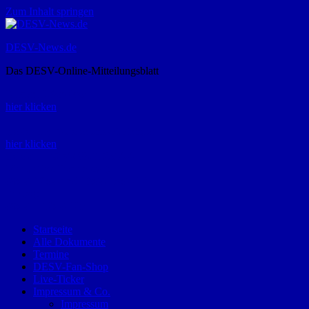
Zum Inhalt springen
DESV-News.de
Das DESV-Online-Mitteilungsblatt
Rückruf-Service:
hier klicken
Bestellung Spielerpass-Anträge:
hier klicken
Telefon +49 (0) 8821 9510-0
Montag bis Donnerstag:
09:00-12:00 und 13:00-15:00 Uhr
Freitag:
09:00 – 12:00 Uhr
Startseite
Alle Dokumente
Termine
DESV-Fan-Shop
Live-Ticker
Impressum & Co.
Impressum