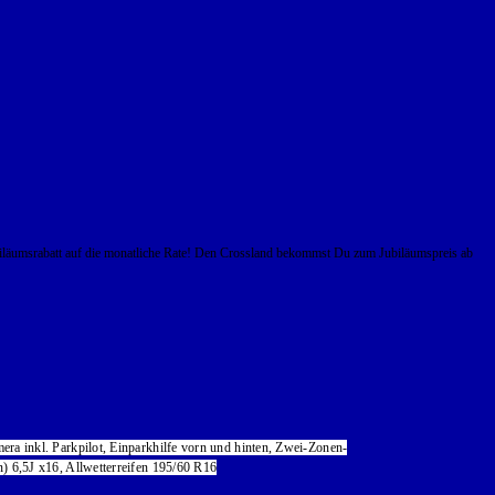
€ Jubiläumsrabatt auf die monatliche Rate! Den Crossland bekommst Du zum Jubiläumspreis ab
ra inkl. Parkpilot, Einparkhilfe vorn und hinten, Zwei-Zonen-
) 6,5J x16, Allwetterreifen 195/60 R16