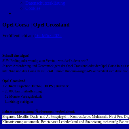
Datenschutzerklärung
Cookies
Opel Corsa | Opel Crossland
Veröffentlicht am
16. März 2022
Schnell einsteigen!
SUV-Feeling oder wendig zum Verein – was darf’s denn sein?
Je nach Anforderung und Geschmack geht der Opel Crossland oder der Opel Corsa
in nur 
mtl. 264€ und den Corsa ab mtl. 244€. Unser Rundum-sorglos-Paket versteht sich dabei von se
Opel Crossland
1.2 Direct Injection Turbo | 110 PS | Benziner
– 20.000 km Freilaufleistung
– 12 Monate Vertragslaufzeit
– kurzfristig verfügbar
Fahrzeugausstattung (Änderungen vorbehalten):
Elegance, Metallic, Dach- und Außenspiegel in Kontrastfarbe, Multimedia Navi Pro, Di
Klimatisierungsautomatik, Beheizbares Lederlenkrad und Sitzheizung mehrstufig Fahrer