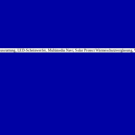
Ausstattung, LED-Scheinwerfer, Multimedia Navi, Solar Protect Wärmeschutzverglasung, W