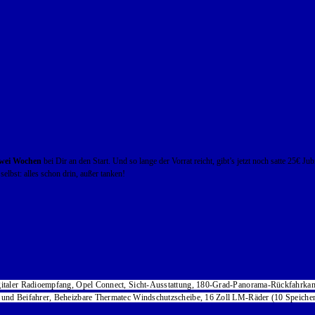
zwei Wochen
bei Dir an den Start. Und so lange der Vorrat reicht, gibt’s jetzt noch satte 25
lbst: alles schon drin, außer tanken!
gitaler Radioempfang, Opel Connect, Sicht-Ausstattung, 180-Grad-Panorama-Rückfahrkame
 und Beifahrer, Beheizbare Thermatec Windschutzscheibe, 16 Zoll LM-Räder (10 Speichen