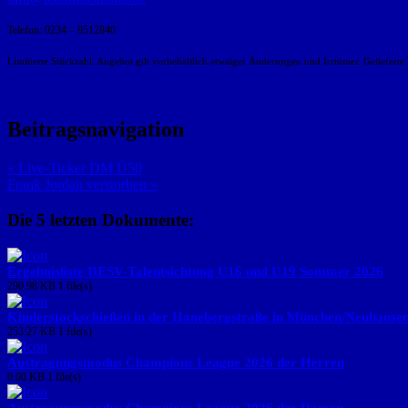
Telefon: 0234 – 9512840
Limitierte Stückzahl. Angebot gilt vorbehaltlich etwaiger Änderungen und Irrtümer. Geliefe
Beitragsnavigation
« Live-Ticker DM Ü50
Frank Jordan verstorben »
Die 5 letzten Dokumente:
Ergebnisliste DESV-Talentsichtung U16 und U19 Sommer 2026
290.98 KB
1 file(s)
Kinderstockschießen in der Hanebergstraße in München/Neuhause
253.27 KB
1 file(s)
Austragungsmodus Champions League 2026 der Herren
0.00 KB
1 file(s)
Austragungsmodus Champions League 2026 der Damen