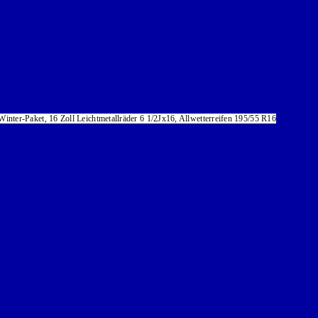
inter-Paket, 16 Zoll Leichtmetallräder 6 1/2Jx16, Allwetterreifen 195/55 R16