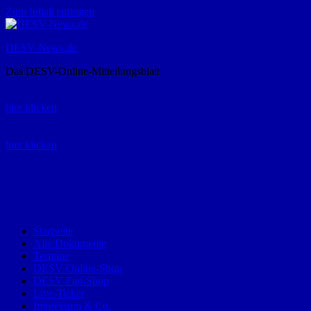
Zum Inhalt springen
DESV-News.de
Das DESV-Online-Mitteilungsblatt
Rückruf-Service:
hier klicken
Bestellung Spielerpass-Anträge:
hier klicken
Telefon +49 (0) 8821 9510-0
Montag bis Donnerstag:
09:00-12:00 und 13:00-15:00 Uhr
Freitag:
09:00 – 12:00 Uhr
Startseite
Alle Dokumente
Termine
DESV-Online-Shop
DESV-Fan-Shop
Live-Ticker
Impressum & Co.