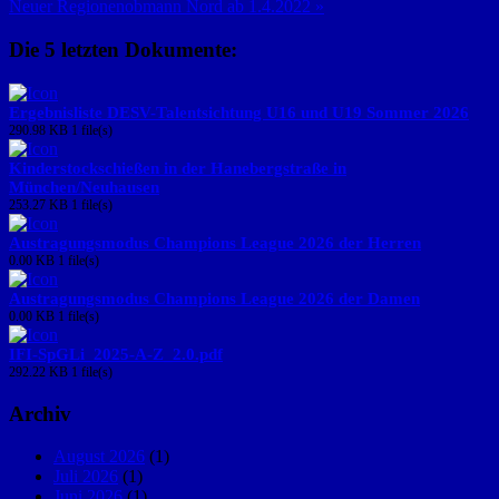
Neuer Regionenobmann Nord ab 1.4.2022 »
Die 5 letzten Dokumente:
Ergebnisliste DESV-Talentsichtung U16 und U19 Sommer 2026
290.98 KB
1 file(s)
Kinderstockschießen in der Hanebergstraße in
München/Neuhausen
253.27 KB
1 file(s)
Austragungsmodus Champions League 2026 der Herren
0.00 KB
1 file(s)
Austragungsmodus Champions League 2026 der Damen
0.00 KB
1 file(s)
IFI-SpGLi_2025-A-Z_2.0.pdf
292.22 KB
1 file(s)
Archiv
August 2026
(1)
Juli 2026
(1)
Juni 2026
(1)