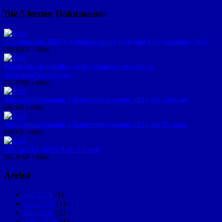
Die 5 letzten Dokumente:
Ergebnisliste DESV-Talentsichtung U16 und U19 Sommer 2026
290.98 KB
1 file(s)
Kinderstockschießen in der Hanebergstraße in
München/Neuhausen
253.27 KB
1 file(s)
Austragungsmodus Champions League 2026 der Herren
0.00 KB
1 file(s)
Austragungsmodus Champions League 2026 der Damen
0.00 KB
1 file(s)
IFI-SpGLi_2025-A-Z_2.0.pdf
292.22 KB
1 file(s)
Archiv
Juli 2026
(1)
Juni 2026
(1)
Mai 2026
(2)
April 2026
(1)