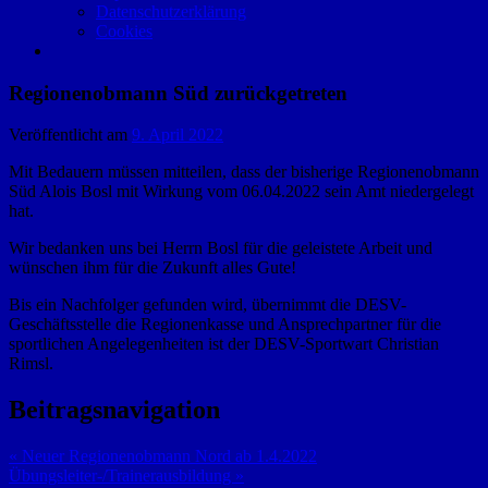
Datenschutzerklärung
Cookies
Regionenobmann Süd zurückgetreten
Veröffentlicht am
9. April 2022
Mit Bedauern müssen mitteilen, dass der bisherige Regionenobmann
Süd Alois Bosl mit Wirkung vom 06.04.2022 sein Amt niedergelegt
hat.
Wir bedanken uns bei Herrn Bosl für die geleistete Arbeit und
wünschen ihm für die Zukunft alles Gute!
Bis ein Nachfolger gefunden wird, übernimmt die DESV-
Geschäftsstelle die Regionenkasse und Ansprechpartner für die
sportlichen Angelegenheiten ist der DESV-Sportwart Christian
Rimsl.
Beitragsnavigation
« Neuer Regionenobmann Nord ab 1.4.2022
Übungsleiter-/Trainerausbildung »