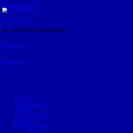
Zum Inhalt springen
DESV-News.de
Das DESV-Online-Mitteilungsblatt
Rückruf-Service:
hier klicken
Bestellung Spielerpass-Anträge:
hier klicken
Telefon +49 (0) 8821 9510-0
Montag bis Donnerstag:
09:00-12:00 und 13:00-15:00 Uhr
Freitag:
09:00 – 12:00 Uhr
Startseite
Alle Dokumente
Termine
DESV-Fan-Shop
Live-Ticker
Impressum & Co.
Impressum