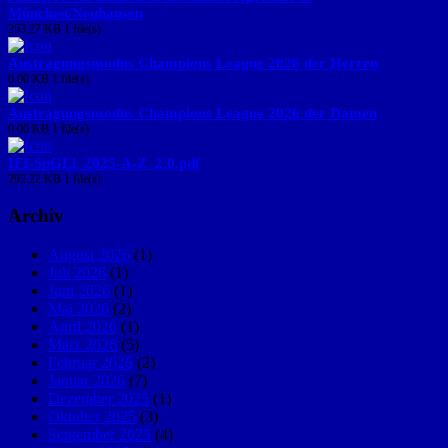
München/Neuhausen
253.27 KB
1 file(s)
Austragungsmodus Champions League 2026 der Herren
0.00 KB
1 file(s)
Austragungsmodus Champions League 2026 der Damen
0.00 KB
1 file(s)
IFI-SpGLi_2025-A-Z_2.0.pdf
292.22 KB
1 file(s)
Archiv
August 2026
(1)
Juli 2026
(1)
Juni 2026
(1)
Mai 2026
(2)
April 2026
(1)
März 2026
(5)
Februar 2026
(2)
Januar 2026
(7)
Dezember 2025
(1)
Oktober 2025
(3)
September 2025
(4)