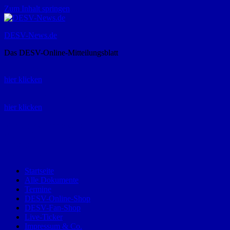
Zum Inhalt springen
DESV-News.de
Das DESV-Online-Mitteilungsblatt
Rückruf-Service:
hier klicken
Bestellung Spielerpass-Anträge:
hier klicken
Telefon +49 (0) 8821 9510-0
Montag bis Donnerstag:
09:00-12:00 und 13:00-15:00 Uhr
Freitag:
09:00 – 12:00 Uhr
Startseite
Alle Dokumente
Termine
DESV-Online-Shop
DESV-Fan-Shop
Live-Ticker
Impressum & Co.