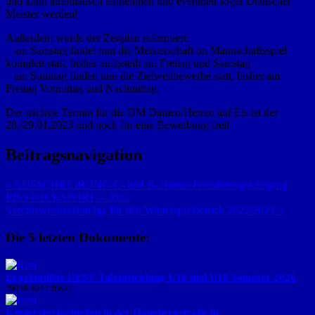
und kann automatisch teilnehmen und eventuell sogar Deutscher
Meister werden!
Außerdem wurde der Zeitplan reformiert:
– am Samstag findet nun die Meisterschaft im Mannschaftsspiel
komplett statt, bisher aufgeteilt am Freitag und Samstag
– am Sonntag finden nun die Zielwettbewerbe statt, bisher am
Freitag Vormittag und Nachmittag.
Der nächste Termin für die DM Damen/Herren auf Eis ist der
28./29.01.2023 und noch für eine Bewerbung frei!
Beitragsnavigation
« AUSSCHREIBUNG C- und B-Trainer Fortbildungslehrgang
EISSTOCKSPORT – 2022
Vereinswechselanträge für den Winterspielbetrieb 2022/2023 »
Die 5 letzten Dokumente:
Ergebnisliste DESV-Talentsichtung U16 und U19 Sommer 2026
290.98 KB
1 file(s)
Kinderstockschießen in der Hanebergstraße in