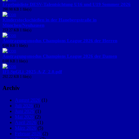
Ergebnisliste DESV-Talentsichtung U16 und U19 Sommer 2026
290.98 KB
1 file(s)
Kinderstockschießen in der Hanebergstraße in
München/Neuhausen
253.27 KB
1 file(s)
Austragungsmodus Champions League 2026 der Herren
0.00 KB
1 file(s)
Austragungsmodus Champions League 2026 der Damen
0.00 KB
1 file(s)
IFI-SpGLi_2025-A-Z_2.0.pdf
292.22 KB
1 file(s)
Archiv
August 2026
(1)
Juli 2026
(1)
Juni 2026
(1)
Mai 2026
(2)
April 2026
(1)
März 2026
(5)
Februar 2026
(2)