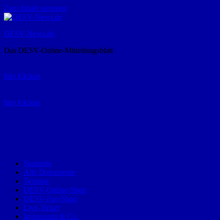
Zum Inhalt springen
DESV-News.de
Das DESV-Online-Mitteilungsblatt
Rückruf-Service:
hier klicken
Bestellung Spielerpass-Anträge:
hier klicken
Telefon +49 (0) 8821 9510-0
Montag bis Donnerstag:
09:00-12:00 und 13:00-15:00 Uhr
Freitag:
09:00 – 12:00 Uhr
Startseite
Alle Dokumente
Termine
DESV-Online-Shop
DESV-Fan-Shop
Live-Ticker
Impressum & Co.