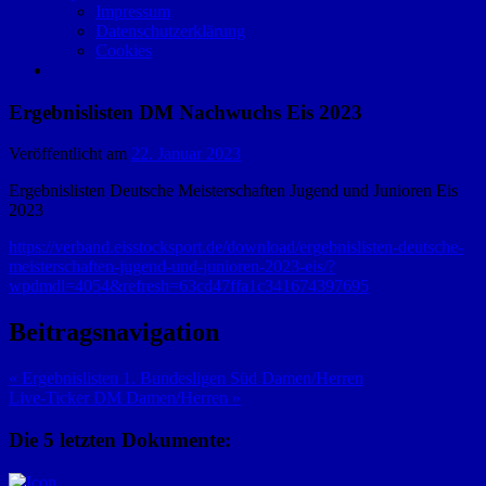
Impressum
Datenschutzerklärung
Cookies
Ergebnislisten DM Nachwuchs Eis 2023
Veröffentlicht am
22. Januar 2023
Ergebnislisten Deutsche Meisterschaften Jugend und Junioren Eis
2023
https://verband.eisstocksport.de/download/ergebnislisten-deutsche-
meisterschaften-jugend-und-junioren-2023-eis/?
wpdmdl=4054&refresh=63cd47ffa1c341674397695
Beitragsnavigation
« Ergebnislisten 1. Bundesligen Süd Damen/Herren
Live-Ticker DM Damen/Herren »
Die 5 letzten Dokumente: