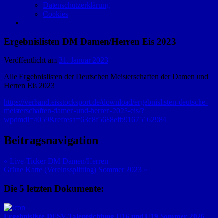
Datenschutzerklärung
Cookies
Ergebnislisten DM Damen/Herren Eis 2023
Veröffentlicht am
31. Januar 2023
Alle Ergebnislisten der Deutschen Meisterschaften der Damen und
Herren Eis 2023
https://verband.eisstocksport.de/download/ergebnislisten-deutsche-
meisterschaften-damen-und-herren-2023-eis/?
wpdmdl=4059&refresh=63d8f5688efb91675162984
Beitragsnavigation
« Live-Ticker DM Damen/Herren
Grüne Karte (Vereinssplitting) Sommer 2023 »
Die 5 letzten Dokumente:
Ergebnisliste DESV-Talentsichtung U16 und U19 Sommer 2026