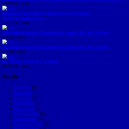
290.98 KB
1 file(s)
Kinderstockschießen in der Hanebergstraße in
München/Neuhausen
253.27 KB
1 file(s)
Austragungsmodus Champions League 2026 der Herren
0.00 KB
1 file(s)
Austragungsmodus Champions League 2026 der Damen
0.00 KB
1 file(s)
IFI-SpGLi_2025-A-Z_2.0.pdf
292.22 KB
1 file(s)
Archiv
Juli 2026
(1)
Juni 2026
(1)
Mai 2026
(2)
April 2026
(1)
März 2026
(5)
Februar 2026
(2)
Januar 2026
(7)
Dezember 2025
(1)