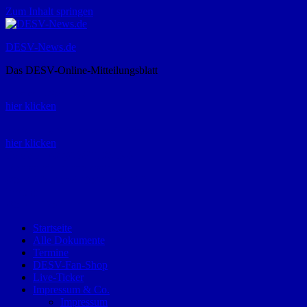
Zum Inhalt springen
DESV-News.de
Das DESV-Online-Mitteilungsblatt
Rückruf-Service:
hier klicken
Bestellung Spielerpass-Anträge:
hier klicken
Telefon +49 (0) 8821 9510-0
Montag bis Donnerstag:
09:00-12:00 und 13:00-15:00 Uhr
Freitag:
09:00 – 12:00 Uhr
Startseite
Alle Dokumente
Termine
DESV-Fan-Shop
Live-Ticker
Impressum & Co.
Impressum