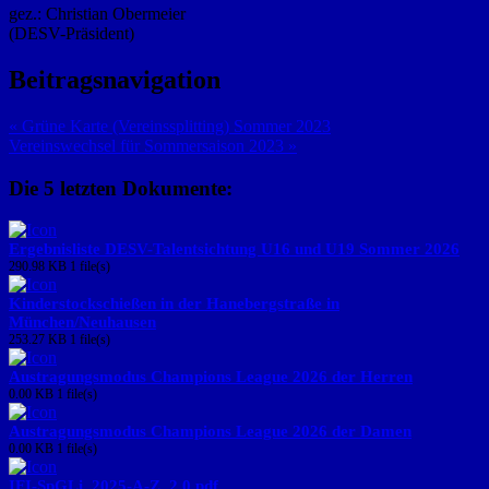
gez.: Christian Obermeier
(DESV-Präsident)
Beitragsnavigation
« Grüne Karte (Vereinssplitting) Sommer 2023
Vereinswechsel für Sommersaison 2023 »
Die 5 letzten Dokumente:
Ergebnisliste DESV-Talentsichtung U16 und U19 Sommer 2026
290.98 KB
1 file(s)
Kinderstockschießen in der Hanebergstraße in
München/Neuhausen
253.27 KB
1 file(s)
Austragungsmodus Champions League 2026 der Herren
0.00 KB
1 file(s)
Austragungsmodus Champions League 2026 der Damen
0.00 KB
1 file(s)
IFI-SpGLi_2025-A-Z_2.0.pdf