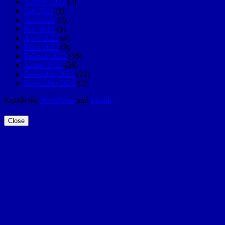
August 2022
(7)
Juli 2022
(3)
Juni 2022
(3)
Mai 2022
(1)
April 2022
(4)
März 2022
(9)
Februar 2022
(56)
Januar 2022
(26)
Dezember 2021
(12)
November 2021
(1)
Erstellt mit
WordPress
und
Merlin
.
Close