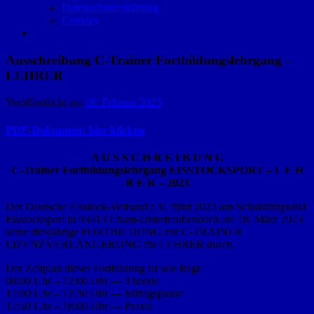
Datenschutzerklärung
Cookies
Ausschreibung C-Trainer Fortbildungslehrgang –
LEHRER
Veröffentlicht am
10. Februar 2023
PDF-Dokument: hier klicken
A U S S C H R E I B U N G
C-Trainer Fortbildungslehrgang EISSTOCKSPORT – L E H
R E R – 2023
Der Deutsche Eisstock-Verband e.V. führt 2023 am Schulstützpunkt
Eisstocksport in 93413 Cham-Untertraubenbach am 18. März 2023
seine diesjährige FORTBILDUNG zur C-TRAINER
LIZENZVERLÄNGERUNG für LEHRER durch.
Der Zeitplan dieser Fortbildung ist wie folgt:
08:00 Uhr – 12:00 Uhr — Theorie
12:00 Uhr – 12:30 Uhr — Mittagspause
12:30 Uhr – 18:00 Uhr — Praxis