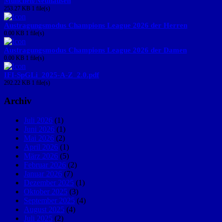
München/Neuhausen
253.27 KB
1 file(s)
Austragungsmodus Champions League 2026 der Herren
0.00 KB
1 file(s)
Austragungsmodus Champions League 2026 der Damen
0.00 KB
1 file(s)
IFI-SpGLi_2025-A-Z_2.0.pdf
292.22 KB
1 file(s)
Archiv
Juli 2026
(1)
Juni 2026
(1)
Mai 2026
(2)
April 2026
(1)
März 2026
(5)
Februar 2026
(2)
Januar 2026
(7)
Dezember 2025
(1)
Oktober 2025
(3)
September 2025
(4)
August 2025
(4)
Juli 2025
(2)