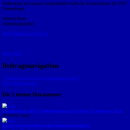
Wettkampf auf unserer Asphaltbahn hofft das Eisstockteam des PSV
Neumünster.
Werner Haut
(Abteilungsleiter)
PSV-Einladung 10.06.23
Flyer 2023
Beitragsnavigation
« Vereinswechsel für Sommersaison 2023
EM Weit abgesagt »
Die 5 letzten Dokumente:
Ergebnisliste DESV-Talentsichtung U16 und U19 Sommer 2026
290.98 KB
1 file(s)
Kinderstockschießen in der Hanebergstraße in