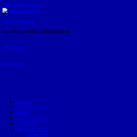
Zum Inhalt springen
DESV-News.de
Das DESV-Online-Mitteilungsblatt
Rückruf-Service:
hier klicken
Bestellung Spielerpass-Anträge:
hier klicken
Telefon +49 (0) 8821 9510-0
Montag bis Donnerstag:
09:00-12:00 und 13:00-15:00 Uhr
Freitag:
09:00 – 12:00 Uhr
Startseite
Alle Dokumente
Termine
DESV-Fan-Shop
Live-Ticker
Impressum & Co.
Impressum