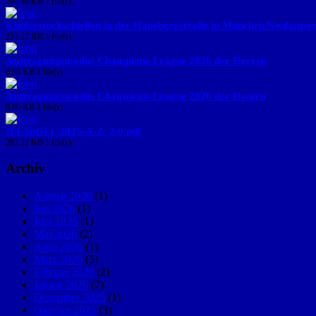
290.98 KB
1 file(s)
Kinderstockschießen in der Hanebergstraße in München/Neuhause
253.27 KB
1 file(s)
Austragungsmodus Champions League 2026 der Herren
0.00 KB
1 file(s)
Austragungsmodus Champions League 2026 der Damen
0.00 KB
1 file(s)
IFI-SpGLi_2025-A-Z_2.0.pdf
292.22 KB
1 file(s)
Archiv
August 2026
(1)
Juli 2026
(1)
Juni 2026
(1)
Mai 2026
(2)
April 2026
(1)
März 2026
(5)
Februar 2026
(2)
Januar 2026
(7)
Dezember 2025
(1)
Oktober 2025
(3)