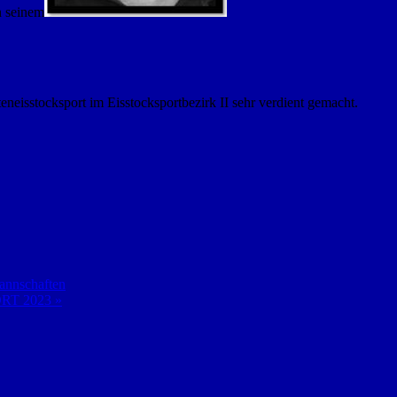
n seinem
eisstocksport im Eisstocksportbezirk II sehr verdient gemacht.
annschaften
RT 2023 »