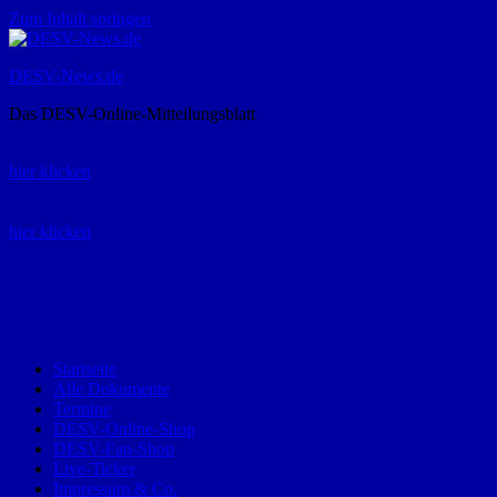
Zum Inhalt springen
DESV-News.de
Das DESV-Online-Mitteilungsblatt
Rückruf-Service:
hier klicken
Bestellung Spielerpass-Anträge:
hier klicken
Telefon +49 (0) 8821 9510-0
Montag bis Donnerstag:
09:00-12:00 und 13:00-15:00 Uhr
Freitag:
09:00 – 12:00 Uhr
Startseite
Alle Dokumente
Termine
DESV-Online-Shop
DESV-Fan-Shop
Live-Ticker
Impressum & Co.