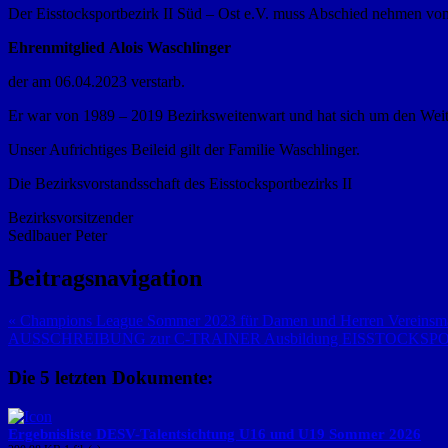
Der Eisstocksportbezirk II Süd – Ost e.V. muss Abschied nehmen vo
Ehrenmitglied Alois Waschlinger
der am 06.04.2023 verstarb.
Er war von 1989 – 2019 Bezirksweitenwart und hat sich um den Weiten
Unser Aufrichtiges Beileid gilt der Familie Waschlinger.
Die Bezirksvorstandsschaft des Eisstocksportbezirks II
Bezirksvorsitzender
Sedlbauer Peter
Beitragsnavigation
« Champions League Sommer 2023 für Damen und Herren Vereinsm
AUSSCHREIBUNG zur C-TRAINER Ausbildung EISSTOCKSPO
Die 5 letzten Dokumente:
Ergebnisliste DESV-Talentsichtung U16 und U19 Sommer 2026