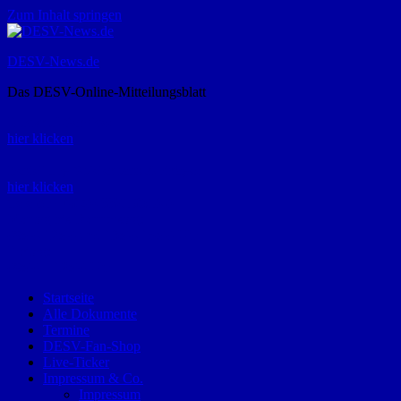
Zum Inhalt springen
DESV-News.de
Das DESV-Online-Mitteilungsblatt
Rückruf-Service:
hier klicken
Bestellung Spielerpass-Anträge:
hier klicken
Telefon +49 (0) 8821 9510-0
Montag bis Donnerstag:
09:00-12:00 und 13:00-15:00 Uhr
Freitag:
09:00 – 12:00 Uhr
Startseite
Alle Dokumente
Termine
DESV-Fan-Shop
Live-Ticker
Impressum & Co.
Impressum