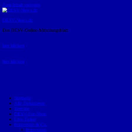
Zum Inhalt springen
DESV-News.de
Das DESV-Online-Mitteilungsblatt
Rückruf-Service:
hier klicken
Bestellung Spielerpass-Anträge:
hier klicken
Telefon +49 (0) 8821 9510-0
Montag bis Donnerstag:
09:00-12:00 und 13:00-15:00 Uhr
Freitag:
09:00 – 12:00 Uhr
Startseite
Alle Dokumente
Termine
DESV-Fan-Shop
Live-Ticker
Impressum & Co.
Impressum