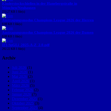
Kinderstockschießen in der Hanebergstraße in
München/Neuhausen
253.27 KB
1 file(s)
Austragungsmodus Champions League 2026 der Herren
0.00 KB
1 file(s)
Austragungsmodus Champions League 2026 der Damen
0.00 KB
1 file(s)
IFI-SpGLi_2025-A-Z_2.0.pdf
292.22 KB
1 file(s)
Archiv
Juli 2026
(1)
Juni 2026
(1)
Mai 2026
(2)
April 2026
(1)
März 2026
(5)
Februar 2026
(2)
Januar 2026
(7)
Dezember 2025
(1)
Oktober 2025
(3)
September 2025
(4)