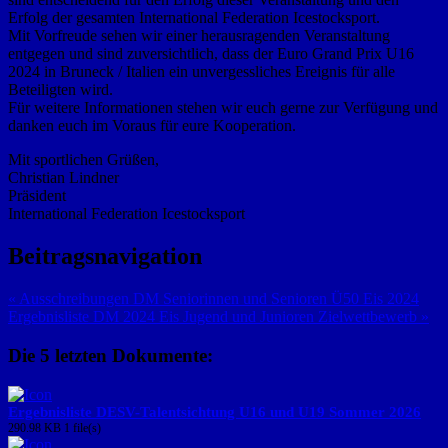
Erfolg der gesamten International Federation Icestocksport.
Mit Vorfreude sehen wir einer herausragenden Veranstaltung
entgegen und sind zuversichtlich, dass der Euro Grand Prix U16
2024 in Bruneck / Italien ein unvergessliches Ereignis für alle
Beteiligten wird.
Für weitere Informationen stehen wir euch gerne zur Verfügung und
danken euch im Voraus für eure Kooperation.
Mit sportlichen Grüßen,
Christian Lindner
Präsident
International Federation Icestocksport
Beitragsnavigation
« Ausschreibungen DM Seniorinnen und Senioren Ü50 Eis 2024
Ergebnisliste DM 2024 Eis Jugend und Junioren Zielwettbewerb »
Die 5 letzten Dokumente:
Ergebnisliste DESV-Talentsichtung U16 und U19 Sommer 2026
290.98 KB
1 file(s)