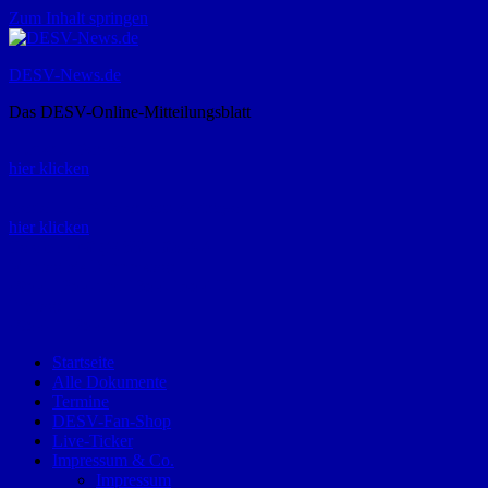
Zum Inhalt springen
DESV-News.de
Das DESV-Online-Mitteilungsblatt
Rückruf-Service:
hier klicken
Bestellung Spielerpass-Anträge:
hier klicken
Telefon +49 (0) 8821 9510-0
Montag bis Donnerstag:
09:00-12:00 und 13:00-15:00 Uhr
Freitag:
09:00 – 12:00 Uhr
Startseite
Alle Dokumente
Termine
DESV-Fan-Shop
Live-Ticker
Impressum & Co.
Impressum