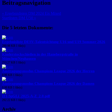
Beitragsnavigation
« Ergebnislisten DM 2024 Eis Mixed
Startlisten DM Ü50 »
Die 5 letzten Dokumente:
Ergebnisliste DESV-Talentsichtung U16 und U19 Sommer 2026
290.98 KB
1 file(s)
Kinderstockschießen in der Hanebergstraße in
München/Neuhausen
253.27 KB
1 file(s)
Austragungsmodus Champions League 2026 der Herren
0.00 KB
1 file(s)
Austragungsmodus Champions League 2026 der Damen
0.00 KB
1 file(s)
IFI-SpGLi_2025-A-Z_2.0.pdf
292.22 KB
1 file(s)
Archiv