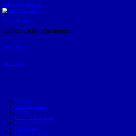
Zum Inhalt springen
DESV-News.de
Das DESV-Online-Mitteilungsblatt
Rückruf-Service:
hier klicken
Bestellung Spielerpass-Anträge:
hier klicken
Telefon +49 (0) 8821 9510-0
Montag bis Donnerstag:
09:00-12:00 und 13:00-15:00 Uhr
Freitag:
09:00 – 12:00 Uhr
Startseite
Alle Dokumente
Termine
DESV-Online-Shop
DESV-Fan-Shop
Live-Ticker
Impressum & Co.