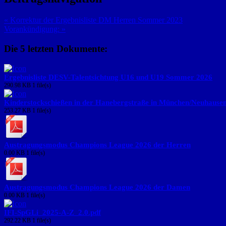
« Korrektur der Ergebnisliste DM Herren Sommer 2023
Vorankündigung: »
Die 5 letzten Dokumente:
Ergebnisliste DESV-Talentsichtung U16 und U19 Sommer 2026
290.98 KB
1 file(s)
Kinderstockschießen in der Hanebergstraße in München/Neuhause
253.27 KB
1 file(s)
Austragungsmodus Champions League 2026 der Herren
0.00 KB
1 file(s)
Austragungsmodus Champions League 2026 der Damen
0.00 KB
1 file(s)
IFI-SpGLi_2025-A-Z_2.0.pdf
292.22 KB
1 file(s)