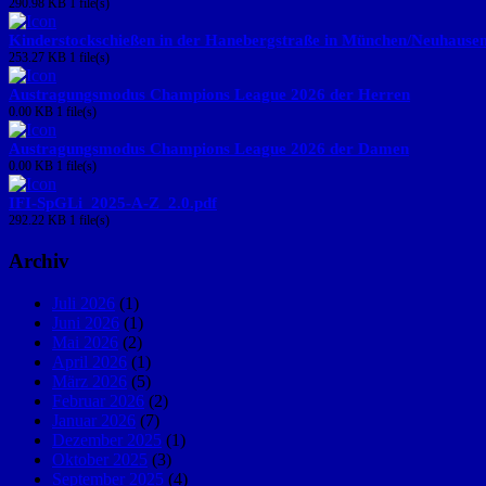
290.98 KB
1 file(s)
Kinderstockschießen in der Hanebergstraße in München/Neuhause
253.27 KB
1 file(s)
Austragungsmodus Champions League 2026 der Herren
0.00 KB
1 file(s)
Austragungsmodus Champions League 2026 der Damen
0.00 KB
1 file(s)
IFI-SpGLi_2025-A-Z_2.0.pdf
292.22 KB
1 file(s)
Archiv
Juli 2026
(1)
Juni 2026
(1)
Mai 2026
(2)
April 2026
(1)
März 2026
(5)
Februar 2026
(2)
Januar 2026
(7)
Dezember 2025
(1)
Oktober 2025
(3)
September 2025
(4)