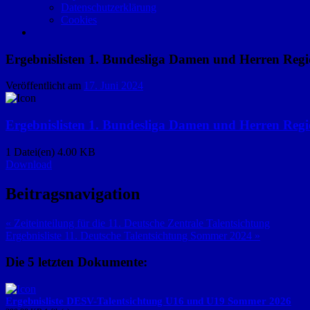
Datenschutzerklärung
Cookies
Ergebnislisten 1. Bundesliga Damen und Herren Re
Veröffentlicht am
17. Juni 2024
Ergebnislisten 1. Bundesliga Damen und Herren Re
1 Datei(en)
4.00 KB
Download
Beitragsnavigation
« Zeiteinteilung für die 11. Deutsche Zentrale Talentsichtung
Ergebnisliste 11. Deutsche Talentsichtung Sommer 2024 »
Die 5 letzten Dokumente:
Ergebnisliste DESV-Talentsichtung U16 und U19 Sommer 2026