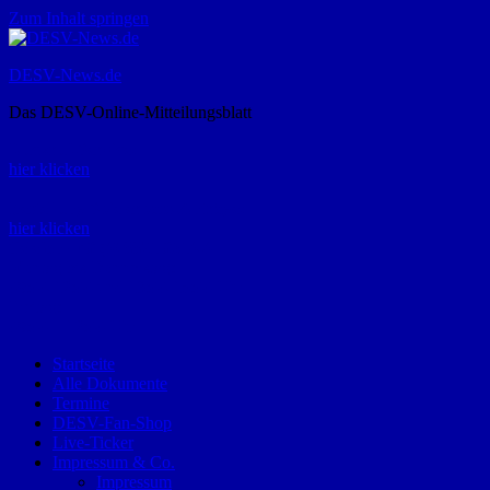
Zum Inhalt springen
DESV-News.de
Das DESV-Online-Mitteilungsblatt
Rückruf-Service:
hier klicken
Bestellung Spielerpass-Anträge:
hier klicken
Telefon +49 (0) 8821 9510-0
Montag bis Donnerstag:
09:00-12:00 und 13:00-15:00 Uhr
Freitag:
09:00 – 12:00 Uhr
Startseite
Alle Dokumente
Termine
DESV-Fan-Shop
Live-Ticker
Impressum & Co.
Impressum