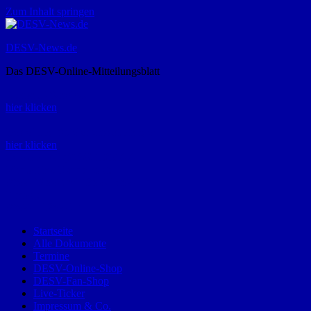
Zum Inhalt springen
DESV-News.de
Das DESV-Online-Mitteilungsblatt
Rückruf-Service:
hier klicken
Bestellung Spielerpass-Anträge:
hier klicken
Telefon +49 (0) 8821 9510-0
Montag bis Donnerstag:
09:00-12:00 und 13:00-15:00 Uhr
Freitag:
09:00 – 12:00 Uhr
Startseite
Alle Dokumente
Termine
DESV-Online-Shop
DESV-Fan-Shop
Live-Ticker
Impressum & Co.