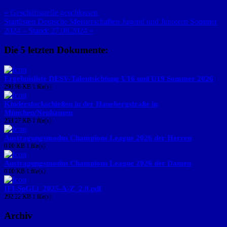
« Geschäftsstelle geschlossen
Startlisten Deutsche Meisterschaften Jugend und Junioren Sommer
2024 – Stand: 27.08.2024 »
Die 5 letzten Dokumente:
Ergebnisliste DESV-Talentsichtung U16 und U19 Sommer 2026
290.98 KB
1 file(s)
Kinderstockschießen in der Hanebergstraße in
München/Neuhausen
253.27 KB
1 file(s)
Austragungsmodus Champions League 2026 der Herren
0.00 KB
1 file(s)
Austragungsmodus Champions League 2026 der Damen
0.00 KB
1 file(s)
IFI-SpGLi_2025-A-Z_2.0.pdf
292.22 KB
1 file(s)
Archiv