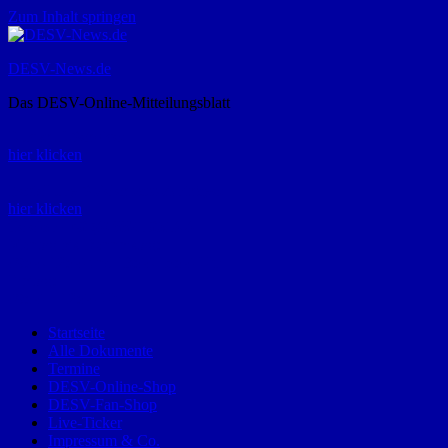
Zum Inhalt springen
DESV-News.de
Das DESV-Online-Mitteilungsblatt
Rückruf-Service:
hier klicken
Bestellung Spielerpass-Anträge:
hier klicken
Telefon +49 (0) 8821 9510-0
Montag bis Donnerstag:
09:00-12:00 und 13:00-15:00 Uhr
Freitag:
09:00 – 12:00 Uhr
Startseite
Alle Dokumente
Termine
DESV-Online-Shop
DESV-Fan-Shop
Live-Ticker
Impressum & Co.