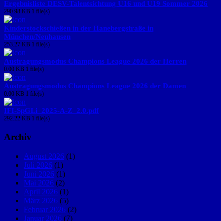
Ergebnisliste DESV-Talentsichtung U16 und U19 Sommer 2026
290.98 KB
1 file(s)
Kinderstockschießen in der Hanebergstraße in
München/Neuhausen
253.27 KB
1 file(s)
Austragungsmodus Champions League 2026 der Herren
0.00 KB
1 file(s)
Austragungsmodus Champions League 2026 der Damen
0.00 KB
1 file(s)
IFI-SpGLi_2025-A-Z_2.0.pdf
292.22 KB
1 file(s)
Archiv
August 2026
(1)
Juli 2026
(1)
Juni 2026
(1)
Mai 2026
(2)
April 2026
(1)
März 2026
(5)
Februar 2026
(2)
Januar 2026
(7)