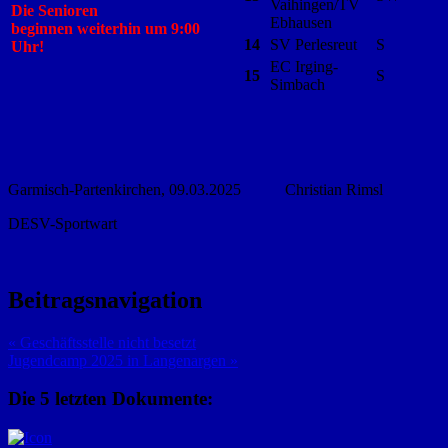
Vaihingen/TV
Die Senioren
Ebhausen
beginnen
weiterhin um 9:00
14
SV Perlesreut
S
Uhr!
EC Irging-
15
S
Simbach
Garmisch-Partenkirchen, 09.03.2025 Christian Rimsl
DESV-Sportwart
Beitragsnavigation
« Geschäftsstelle nicht besetzt
Jugendcamp 2025 in Langenargen »
Die 5 letzten Dokumente: