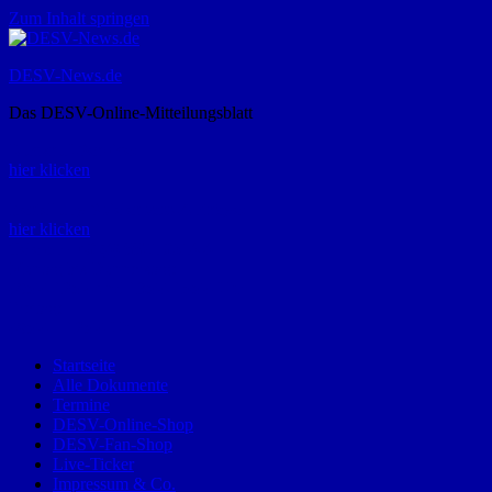
Zum Inhalt springen
DESV-News.de
Das DESV-Online-Mitteilungsblatt
Rückruf-Service:
hier klicken
Bestellung Spielerpass-Anträge:
hier klicken
Telefon +49 (0) 8821 9510-0
Montag bis Donnerstag:
09:00-12:00 und 13:00-15:00 Uhr
Freitag:
09:00 – 12:00 Uhr
Startseite
Alle Dokumente
Termine
DESV-Online-Shop
DESV-Fan-Shop
Live-Ticker
Impressum & Co.