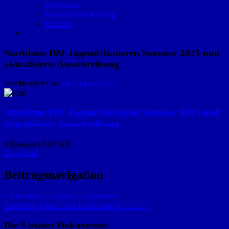
Impressum
Datenschutzerklärung
Cookies
Startlisten DM Jugend/Junioren Sommer 2025 und
aktualisierte Ausschreibung
Veröffentlicht am
18. August 2025
Startlisten DM Jugend/Junioren Sommer 2025 und
aktualisierte Ausschreibung
1 Datei(en)
0.00 KB
Download
Beitragsnavigation
« Liveticker – 1. EM U16 Sommer
Einladung Freies Duo Turnier am 08.11.25 »
Die 5 letzten Dokumente: