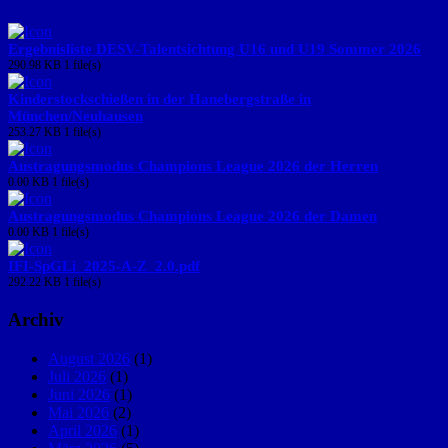
Ergebnisliste DESV-Talentsichtung U16 und U19 Sommer 2026
290.98 KB
1 file(s)
Kinderstockschießen in der Hanebergstraße in
München/Neuhausen
253.27 KB
1 file(s)
Austragungsmodus Champions League 2026 der Herren
0.00 KB
1 file(s)
Austragungsmodus Champions League 2026 der Damen
0.00 KB
1 file(s)
IFI-SpGLi_2025-A-Z_2.0.pdf
292.22 KB
1 file(s)
Archiv
August 2026
(1)
Juli 2026
(1)
Juni 2026
(1)
Mai 2026
(2)
April 2026
(1)