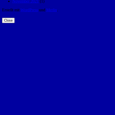
November 2021
(1)
Erstellt mit
WordPress
und
Merlin
.
Close