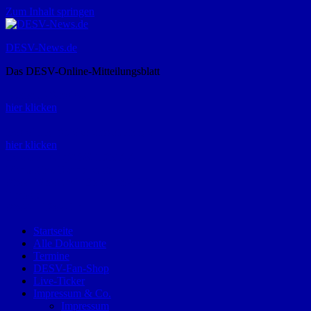
Zum Inhalt springen
DESV-News.de
Das DESV-Online-Mitteilungsblatt
Rückruf-Service:
hier klicken
Bestellung Spielerpass-Anträge:
hier klicken
Telefon +49 (0) 8821 9510-0
Montag bis Donnerstag:
09:00-12:00 und 13:00-15:00 Uhr
Freitag:
09:00 – 12:00 Uhr
Startseite
Alle Dokumente
Termine
DESV-Fan-Shop
Live-Ticker
Impressum & Co.
Impressum