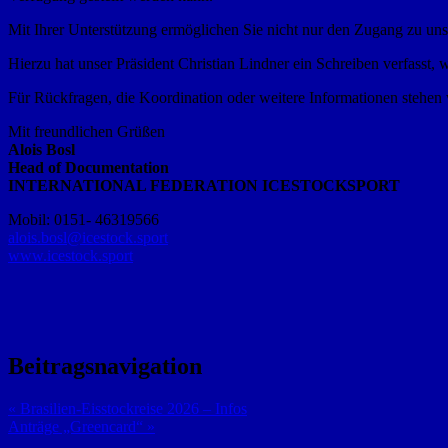
Mit Ihrer Unterstützung ermöglichen Sie nicht nur den Zugang zu unse
Hierzu hat unser Präsident Christian Lindner ein Schreiben verfasst, 
Für Rückfragen, die Koordination oder weitere Informationen stehen w
Mit freundlichen Grüßen
Alois Bosl
Head of Documentation
INTERNATIONAL FEDERATION ICESTOCKSPORT
Mobil: 0151- 46319566
alois.bosl@icestock.sport
www.icestock.sport
Beitragsnavigation
« Brasilien-Eisstockreise 2026 – Infos
Anträge „Greencard“ »