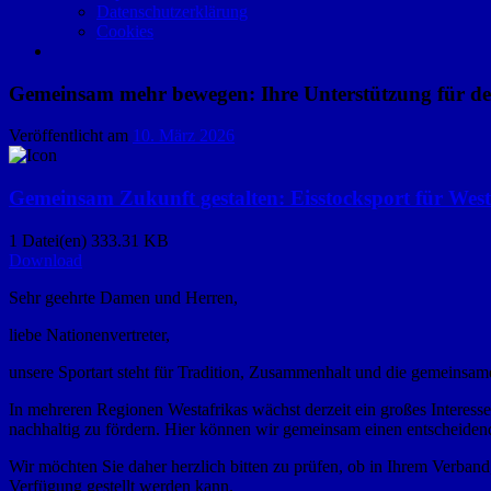
Datenschutzerklärung
Cookies
Gemeinsam mehr bewegen: Ihre Unterstützung für den
Veröffentlicht am
10. März 2026
Gemeinsam Zukunft gestalten: Eisstocksport für West
1 Datei(en)
333.31 KB
Download
Sehr geehrte Damen und Herren,
liebe Nationenvertreter,
unsere Sportart steht für Tradition, Zusammenhalt und die gemeinsa
In mehreren Regionen Westafrikas wächst derzeit ein großes Interess
nachhaltig zu fördern. Hier können wir gemeinsam einen entscheidend
Wir möchten Sie daher herzlich bitten zu prüfen, ob in Ihrem Verband
Verfügung gestellt werden kann.