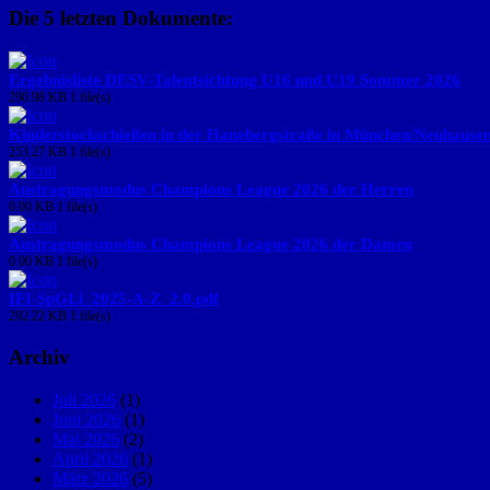
Die 5 letzten Dokumente:
Ergebnisliste DESV-Talentsichtung U16 und U19 Sommer 2026
290.98 KB
1 file(s)
Kinderstockschießen in der Hanebergstraße in München/Neuhause
253.27 KB
1 file(s)
Austragungsmodus Champions League 2026 der Herren
0.00 KB
1 file(s)
Austragungsmodus Champions League 2026 der Damen
0.00 KB
1 file(s)
IFI-SpGLi_2025-A-Z_2.0.pdf
292.22 KB
1 file(s)
Archiv
Juli 2026
(1)
Juni 2026
(1)
Mai 2026
(2)
April 2026
(1)
März 2026
(5)