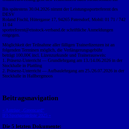
Bis spätestens 30.04.2026 nimmt der Leistungssportreferent des
DESV
Roland Fischl, Hütergasse 17, 94265 Patersdorf, Mobil: 01 71 / 742
11 04
sportreferent@eisstock-verband.de schriftliche Anmeldungen
entgegen.
Möglichkeit der Teilnahme aller fälligen Trainerlizenzen ist an
folgenden Terminen möglich, die Verlängerungsgebühr
beträgt 100,00€ incl. Lizenzurkunde und Trainerausweis:
1. Präsenz-Unterricht — Grundlehrgang am 13./14.06.2026 in der
Stockhalle in Plattling
2. Präsenz-Unterricht — Aufbaulehrgang am 25./26.07.2026 in der
Stockhalle in Hallbergmoos
Beitragsnavigation
« Anträge „Greencard“
IFI-Sportgeräteliste 2025 »
Die 5 letzten Dokumente: