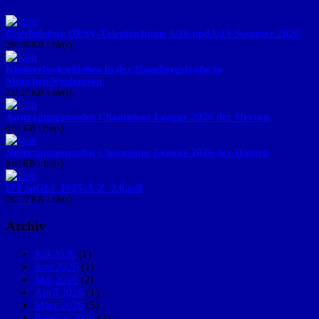
Ergebnisliste DESV-Talentsichtung U16 und U19 Sommer 2026
290.98 KB
1 file(s)
Kinderstockschießen in der Hanebergstraße in
München/Neuhausen
253.27 KB
1 file(s)
Austragungsmodus Champions League 2026 der Herren
0.00 KB
1 file(s)
Austragungsmodus Champions League 2026 der Damen
0.00 KB
1 file(s)
IFI-SpGLi_2025-A-Z_2.0.pdf
292.22 KB
1 file(s)
Archiv
Juli 2026
(1)
Juni 2026
(1)
Mai 2026
(2)
April 2026
(1)
März 2026
(5)
Februar 2026
(2)