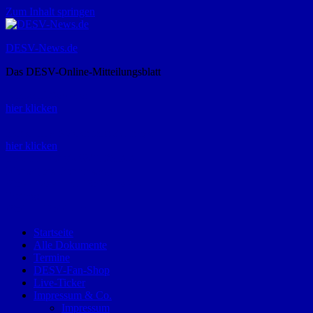
Zum Inhalt springen
DESV-News.de
Das DESV-Online-Mitteilungsblatt
Rückruf-Service:
hier klicken
Bestellung Spielerpass-Anträge:
hier klicken
Telefon +49 (0) 8821 9510-0
Montag bis Donnerstag:
09:00-12:00 und 13:00-15:00 Uhr
Freitag:
09:00 – 12:00 Uhr
Startseite
Alle Dokumente
Termine
DESV-Fan-Shop
Live-Ticker
Impressum & Co.
Impressum