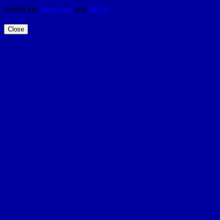
Erstellt mit
WordPress
und
Merlin
.
Close