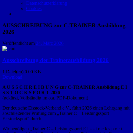
Datenschutzerklärung
Cookies
AUSSCHREIBUNG zur C-TRAINER Ausbildung
2026
Veröffentlicht am
24. März 2026
Ausschreibung der Trainerausbildung 2026
1 Datei(en)
0.00 KB
Download
A U S S C H R E I B U N G zur C-TRAINER Ausbildung E I
S S T O C K S P O R T 2026
(gekürzt, Vollständig im o.a. PDF-Dokument)
Der deutsche Eisstock-Verband e.V., führt 2026 einen Lehrgang mit
abschließender Prüfung zum „Trainer C – Leistungssport
Eisstocksport“ durch.
Wir benötigen „Trainer C – Leistungssport E i s s t o c k s p o r t “