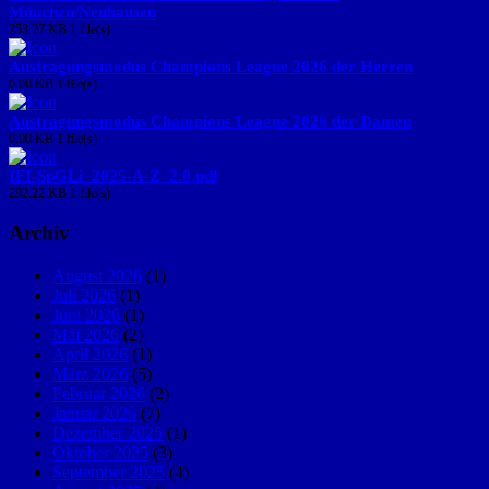
München/Neuhausen
253.27 KB
1 file(s)
Austragungsmodus Champions League 2026 der Herren
0.00 KB
1 file(s)
Austragungsmodus Champions League 2026 der Damen
0.00 KB
1 file(s)
IFI-SpGLi_2025-A-Z_2.0.pdf
292.22 KB
1 file(s)
Archiv
August 2026
(1)
Juli 2026
(1)
Juni 2026
(1)
Mai 2026
(2)
April 2026
(1)
März 2026
(5)
Februar 2026
(2)
Januar 2026
(7)
Dezember 2025
(1)
Oktober 2025
(3)
September 2025
(4)