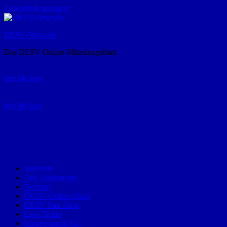
Zum Inhalt springen
DESV-News.de
Das DESV-Online-Mitteilungsblatt
Rückruf-Service:
hier klicken
Bestellung Spielerpass-Anträge:
hier klicken
Telefon +49 (0) 8821 9510-0
Montag bis Donnerstag:
09:00-12:00 und 13:00-15:00 Uhr
Freitag:
09:00 – 12:00 Uhr
Startseite
Alle Dokumente
Termine
DESV-Online-Shop
DESV-Fan-Shop
Live-Ticker
Impressum & Co.