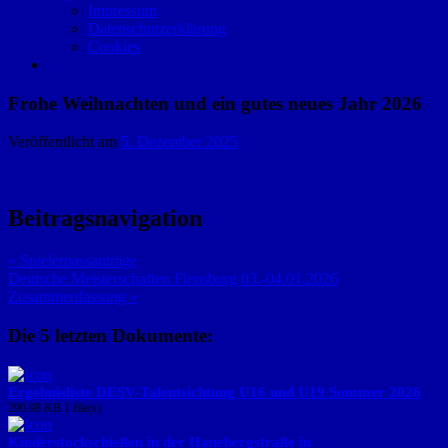
Impressum
Datenschutzerklärung
Cookies
Frohe Weihnachten und ein gutes neues Jahr 2026
Veröffentlicht am
5. Dezember 2025
Beitragsnavigation
« Spielerpassanträge
Deutsche Meisterschaften Flensburg 03.-04.01.2026
Zusammenfassung »
Die 5 letzten Dokumente:
Ergebnisliste DESV-Talentsichtung U16 und U19 Sommer 2026
290.98 KB
1 file(s)
Kinderstockschießen in der Hanebergstraße in